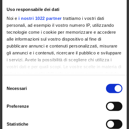
Giulia Soldati
Uso responsabile dei dati
Assegnista
Noi e
i nostri 1022 partner
trattiamo i vostri dati
Stefania Turrina
personali, ad esempio il vostro numero IP, utilizzando
Professore associato
tecnologie come i cookie per memorizzare e accedere
alle informazioni sul vostro dispositivo al fine di
pubblicare annunci e contenuti personalizzati, misurare
AREE DI RICERCA COINVOLTE DAL PROGETTO
gli annunci e i contenuti, ricercare il pubblico e sviluppare
i servizi. Avete la possibilità di scegliere chi utilizza i
Legal
vostri dati e per quali scopi. Le vostre scelte in materia di
privacy sono applicabili solo su questa proprietà digitale
in cui avete effettuato le vostre scelte. È possibile
Selezione
SEZIONI
modificare o revocare il proprio consenso in qualsiasi
Necessari
del
momento dalla Dichiarazione sui cookie o facendo clic
consenso
Medicina legale
sull'icona di attivazione della privacy.
Preferenze
Con il tuo consenso, vorremmo anche:
raccogliere informazioni sulla tua posizione
Statistiche