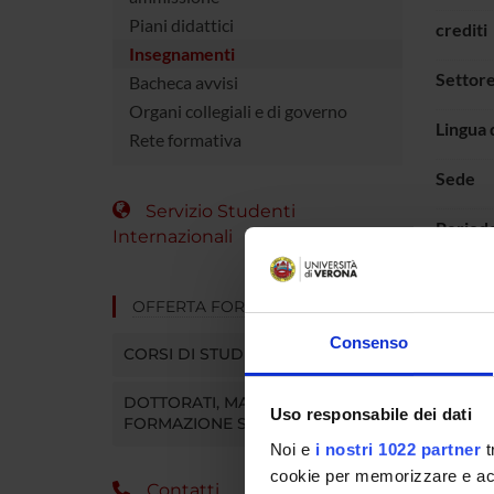
Piani didattici
crediti
Insegnamenti
Settore
Bacheca avvisi
Organi collegiali e di governo
Lingua 
Rete formativa
Sede
Servizio Studenti
Period
Internazionali
OFFERTA FORMATIVA
Consenso
CORSI DI STUDIO
DOTTORATI, MASTER E
Uso responsabile dei dati
FORMAZIONE SUPERIORE
Noi e
i nostri 1022 partner
t
cookie per memorizzare e acce
Contatti