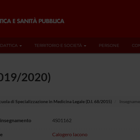
IDATTICA
TERRITORIO E SOCIETÀ
PERSONE
CON
2019/2020)
cuola di Specializzazione in Medicina Legale (D.I. 68/2015)
Insegname
 insegnamento
4S01162
e
Calogero Iacono