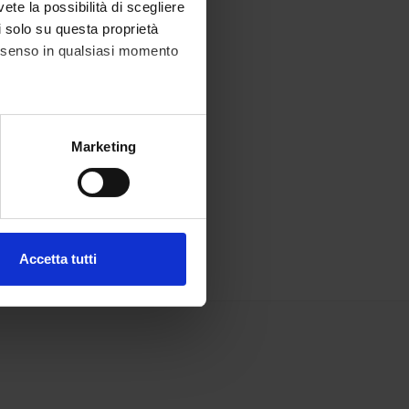
vete la possibilità di scegliere
li solo su questa proprietà
consenso in qualsiasi momento
alche metro,
Marketing
e specifiche (impronte
ezione dettagli
. Puoi
Accetta tutti
l media e per analizzare il
ostri partner che si occupano
azioni che hai fornito loro o