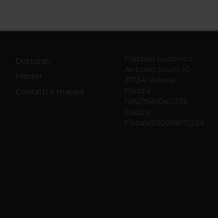
Piazzale Ludovico
Dottorati
Antonio Scuro 10
Master
37134 Verona
Partita
Contatti e mappa
IVA01541040232
Codice
Fiscale93009870234