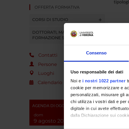
tipologi
OFFERTA FORMATIVA
CORSI DI STUDIO
DOTTORATI, MASTER E
FORMAZIONE SUPERIORE
Consenso
Contatti
Persone
Uso responsabile dei dati
Luoghi
Noi e
i nostri 1022 partner
t
Calendario
cookie per memorizzare e acce
personalizzati, misurare gli an
chi utilizza i vostri dati e pe
AGENDA DI OGGI
digitale in cui avete effettua
dom
dalla Dichiarazione sui cookie
9 agosto 2026