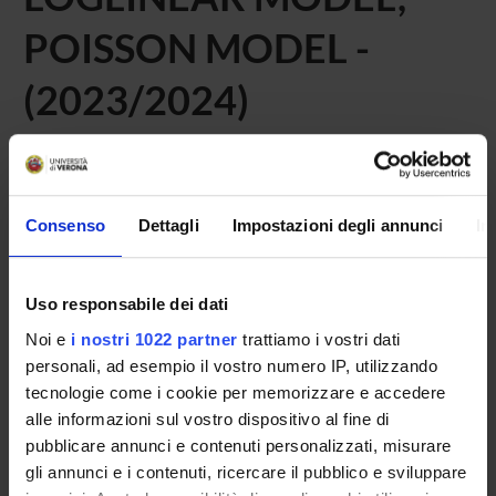
POISSON MODEL -
(2023/2024)
Home
Teaching
Seminars
Consenso
Dettagli
Impostazioni degli annunci
In
No recent seminar found relating to teaching
GENERALIZED LINEAR MODELS: LOGISTIC
REGRESSION, LOGLINEAR MODEL, POISSON MODEL.
Uso responsabile dei dati
Noi e
i nostri 1022 partner
trattiamo i vostri dati
personali, ad esempio il vostro numero IP, utilizzando
tecnologie come i cookie per memorizzare e accedere
STUDYING
alle informazioni sul vostro dispositivo al fine di
pubblicare annunci e contenuti personalizzati, misurare
COURSES
gli annunci e i contenuti, ricercare il pubblico e sviluppare