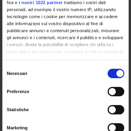
Noi e
i nostri 1022 partner
trattiamo i vostri dati
Giovanni De Manzoni
personali, ad esempio il vostro numero IP, utilizzando
tecnologie come i cookie per memorizzare e accedere
Giuseppe Verlato
alle informazioni sul vostro dispositivo al fine di
Mauro Zamboni
pubblicare annunci e contenuti personalizzati, misurare
gli annunci e i contenuti, ricercare il pubblico e sviluppare
Anna Brugnolli
i servizi. Avete la possibilità di scegliere chi utilizza i
Paola Stenico
vostri dati e per quali scopi. Le vostre scelte in materia di
privacy sono applicabili solo su questa proprietà digitale
in cui avete effettuato le vostre scelte. È possibile
Selezione
SEDUTE E VERBALI
modificare o revocare il proprio consenso in qualsiasi
Necessari
del
momento dalla Dichiarazione sui cookie o facendo clic
consenso
sull'icona di attivazione della privacy.
Preferenze
Con il tuo consenso, vorremmo anche:
ORGANIZZAZIONE
raccogliere informazioni sulla tua posizione
Statistiche
GOVERNANCE
geografica, con un'approssimazione di qualche
metro,
COMMISSIONI
Marketing
Identificare il tuo dispositivo, scansionandolo