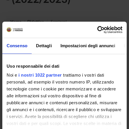
Home
Didattica
Seminari
Non è stato trovato alcun seminario relativo
all'insegnamento Igiene generale ed applicata 2 (discipline
Consenso
Dettagli
Impostazioni degli annunci
In
specifiche della tipologia).
Uso responsabile dei dati
Noi e
i nostri 1022 partner
trattiamo i vostri dati
OFFERTA FORMATIVA
personali, ad esempio il vostro numero IP, utilizzando
tecnologie come i cookie per memorizzare e accedere
CORSI DI STUDIO
alle informazioni sul vostro dispositivo al fine di
DOTTORATI, MASTER E FORMAZIONE SUPERIORE
pubblicare annunci e contenuti personalizzati, misurare
gli annunci e i contenuti, ricercare il pubblico e sviluppare
i servizi. Avete la possibilità di scegliere chi utilizza i
Contatti
vostri dati e per quali scopi. Le vostre scelte in materia di
Persone