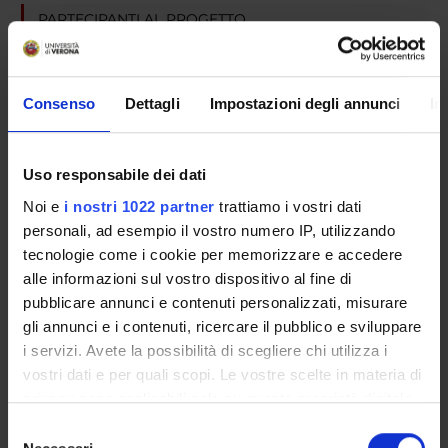
PARTECIPANTI AL PROGETTO
Alberto Zamo'
Consenso
Dettagli
Impostazioni degli annunci
In
SEZIONI
Uso responsabile dei dati
Anatomia Patologica
Noi e
i nostri 1022 partner
trattiamo i vostri dati
personali, ad esempio il vostro numero IP, utilizzando
tecnologie come i cookie per memorizzare e accedere
alle informazioni sul vostro dispositivo al fine di
ATTIVITÀ
pubblicare annunci e contenuti personalizzati, misurare
gli annunci e i contenuti, ricercare il pubblico e sviluppare
AREE DI RICERCA
i servizi. Avete la possibilità di scegliere chi utilizza i
vostri dati e per quali scopi. Le vostre scelte in materia di
GRUPPI DI RICERCA
privacy sono applicabili solo su questa proprietà digitale
in cui avete effettuato le vostre scelte. È possibile
SEZIONI
Selezione
modificare o revocare il proprio consenso in qualsiasi