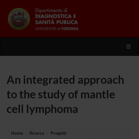
Toggl
An integrated approach
to the study of mantle
cell lymphoma
Home
Ricerca
Progetti