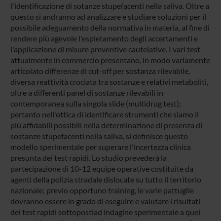
l'identificazione di sotanze stupefacenti nella saliva. Oltre a
questo si andranno ad analizzare e studiare soluzioni per il
possibile adeguamento della normativa in materia, al fine di
rendere più agevole l'espletamento degli accertamenti e
l'applicazione di misure preventive cautelative. I vari test
attualmente in commercio presentano, in modo variamente
articolato differenze di cut-off per sostanza rilevabile,
diversa reattività crociata tra sostanze e relativi metaboliti,
oltre a differenti panel di sostanze rilevabili in
contemporanea sulla singola slide (multidrug test);
pertanto nell'ottica di identificare strumenti che siamo il
più affidabili possibili nella determinazione di presenza di
sostanze stupefacenti nella saliva, si definisce questo
modello sperimentale per superare l'incertezza clinica
presunta dei test rapidi. Lo studio prevederà la
partecipazione di 10-12 equipe operative costituite da
agenti della polizia stradale dislocate su tutto il territorio
nazionale; previo opportuno training, le varie pattuglie
dovranno essere in grado di eseguire e valutare i risultati
dei test rapidi sottopostiad indagine sperimentale a quei