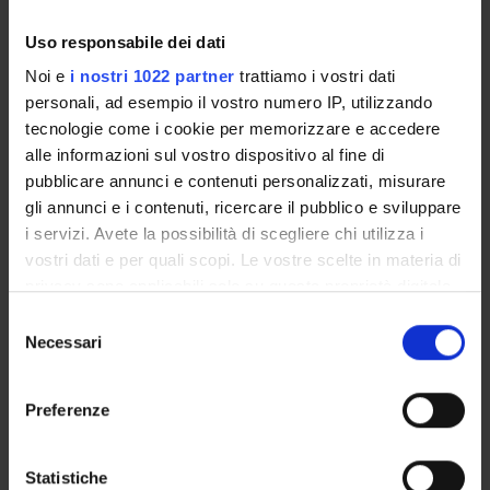
Uso responsabile dei dati
PROJECT PARTICIPANTS
Noi e
i nostri 1022 partner
trattiamo i vostri dati
personali, ad esempio il vostro numero IP, utilizzando
Anna Bertaso
Technical-administrative staff
tecnologie come i cookie per memorizzare e accedere
alle informazioni sul vostro dispositivo al fine di
Federica Bortolotti
pubblicare annunci e contenuti personalizzati, misurare
Full Professor
gli annunci e i contenuti, ricercare il pubblico e sviluppare
Rossella Gottardo
i servizi. Avete la possibilità di scegliere chi utilizza i
Associate Professor
vostri dati e per quali scopi. Le vostre scelte in materia di
privacy sono applicabili solo su questa proprietà digitale
Eloisa Liotta
in cui avete effettuato le vostre scelte. È possibile
Selezione
Jennifer Pascali
modificare o revocare il proprio consenso in qualsiasi
Necessari
del
momento dalla Dichiarazione sui cookie o facendo clic
Daniela Sorio
consenso
sull'icona di attivazione della privacy.
Franco Tagliaro
Preferenze
Con il tuo consenso, vorremmo anche:
raccogliere informazioni sulla tua posizione
Statistiche