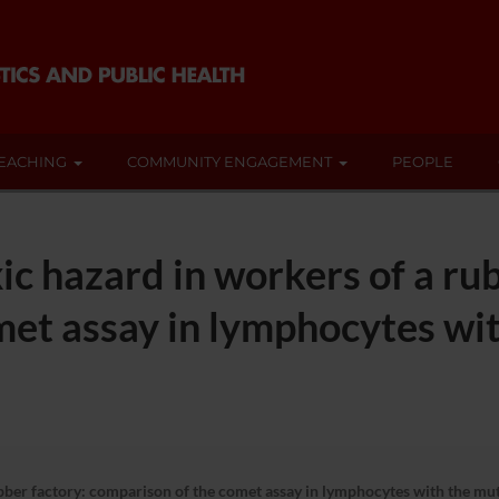
EACHING
COMMUNITY ENGAGEMENT
PEOPLE
ic hazard in workers of a ru
met assay in lymphocytes wi
ber factory: comparison of the comet assay in lymphocytes with the mutag