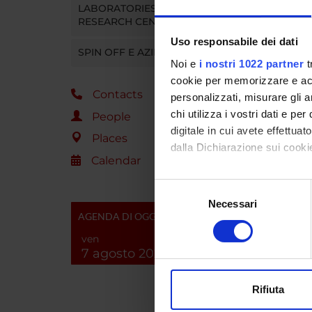
SPO
LABORATORIES AND
RESEARCH CENTRES
ISPESL
Uso responsabile dei dati
SPIN OFF E AZIENDE
Noi e
i nostri 1022 partner
t
cookie per memorizzare e acce
Contacts
personalizzati, misurare gli an
PROJ
chi utilizza i vostri dati e pe
People
Maria E
digitale in cui avete effettua
Places
dalla Dichiarazione sui cookie
Calendar
Paola F
Con il tuo consenso, vorrem
Selezione
raccogliere informazi
Necessari
del
SECTI
AGENDA DI OGGI
Identificare il tuo di
consenso
digitali).
Sectio
ven
7 agosto 2026
Approfondisci come vengono el
modificare o ritirare il tuo 
PUBLIC
Rifiuta
TITLE
Utilizziamo i cookie per perso