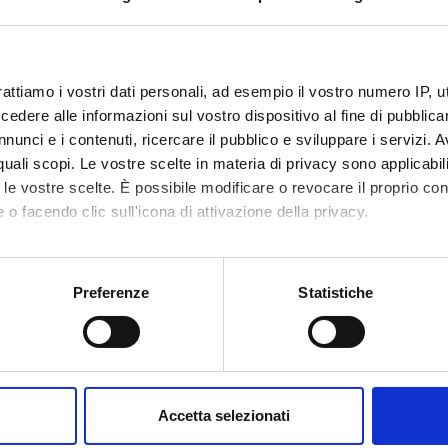
NSORS:
Funds:
assigned and managed by the de
rattiamo i vostri dati personali, ad esempio il vostro numero IP, 
dere alle informazioni sul vostro dispositivo al fine di pubblica
nunci e i contenuti, ricercare il pubblico e sviluppare i servizi. A
ECT PARTICIPANTS
r quali scopi. Le vostre scelte in materia di privacy sono applicabi
nrica Fracasso
Luigi Per
to le vostre scelte. È possibile modificare o revocare il proprio 
 o facendo clic sull'icona di attivazione della privacy.
ranceschetti
mo anche:
oni sulla tua posizione geografica, con un'approssimazione di qu
Preferenze
Statistiche
ONS
spositivo, scansionandolo attivamente alla ricerca di caratteristich
n of Legal and Occupational Medicine
Section o
aborati i tuoi dati personali e imposta le tue preferenze nella
s
consenso in qualsiasi momento dalla Dichiarazione sui cookie.
ATIONS
Accetta selezionati
AUTHORS
nalizzare contenuti ed annunci, per fornire funzionalità dei socia