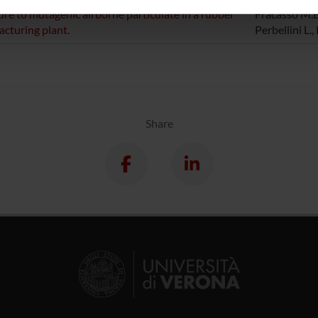
inoltre informazioni sul modo in cui utilizzi il nostro sito con i n
re to mutagenic airborne particulate in a rubber
Fracasso M.E.,
icità e social media, i quali potrebbero combinarle con altre inform
cturing plant.
Perbellini L.
lizzo dei loro servizi.
Share