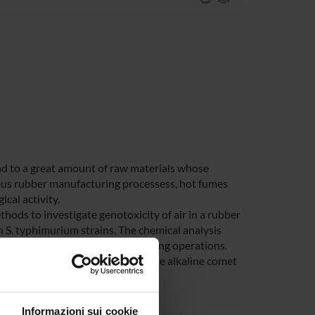
nd to a great amount of raw materials whose
rious rubber manufacturing processess, hot fumes
cal activity.
hods to investigate genotoxicity of air in a rubber
 S. typhimurium strains. The chemical analysis
re formed during rubber processing operations.
hemical substances. In addition the alkaline comet
kers
Informazioni sui cookie