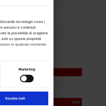
partment
utilizzando tecnologie come i
re annunci e contenuti
vete la possibilità di scegliere
li solo su questa proprietà
bellini
consenso in qualsiasi momento
alche metro,
Marketing
e specifiche (impronte
f Pharmacology
ezione dettagli
. Puoi
Accetta tutti
YEAR
l media e per analizzare il