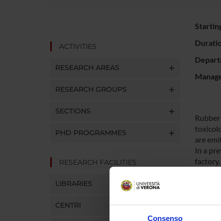
Startin
Durati
ACTIVITIES
Depart
RESEARCH AREAS
Manager
RESEARCH GROUPS
SECTIONS
Rubber 
toxicol
PHD PROGRAMMES
are emi
In a pr
factory
RESEARCH FACILITIES
reveale
Date in
LIBRARIES
assay r
CENTRI
Consenso