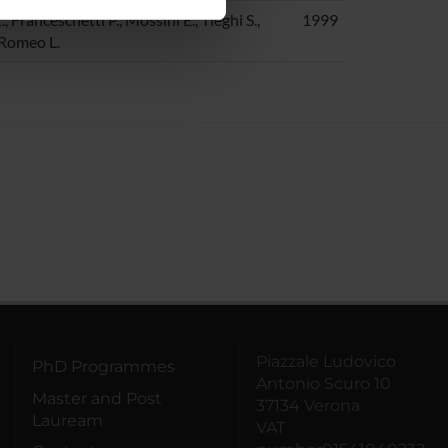
ostri partner che si occupano
 Franceschetti P., Mossini E., Tieghi S.,
1999
azioni che hai fornito loro o
, Romeo L.
Piazzale Ludovico
PhD Programmes
Antonio Scuro 10
Master and Post
37134 Verona
Lauream
VAT