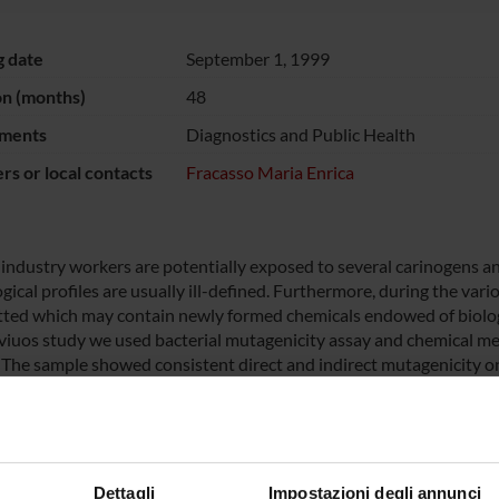
g date
September 1, 1999
on (months)
48
ments
Diagnostics and Public Health
s or local contacts
Fracasso Maria Enrica
industry workers are potentially exposed to several carinogens a
ogical profiles are usually ill-defined. Furthermore, during the va
tted which may contain newly formed chemicals endowed of biologi
eviuos study we used bacterial mutagenicity assay and chemical met
. The sample showed consistent direct and indirect mutagenicity on
d that the contaminants consisted mainly of compounds which we
dicate that the workers of this factory are exposed to mutagenic c
evealed an increase of DNA damage in lymphocytes of expose wor
Dettagli
Impostazioni degli annunci