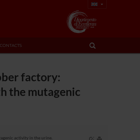
CONTACTS
bber factory:
th the mutagenic
enic activity in the urine.