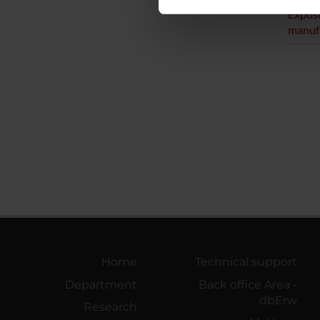
nostro traffico. Condividiamo 
Exposu
di analisi dei dati web, pubbl
manufa
che hanno raccolto dal tuo uti
Home
Technical support
Department
Back office Area -
dbErw
Research