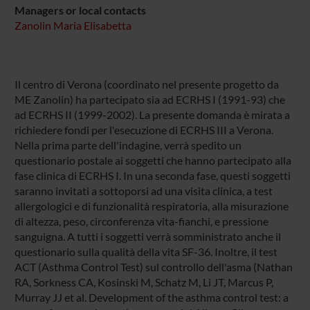
Managers or local contacts
Zanolin Maria Elisabetta
Il centro di Verona (coordinato nel presente progetto da
ME Zanolin) ha partecipato sia ad ECRHS I (1991-93) che
ad ECRHS II (1999-2002). La presente domanda è mirata a
richiedere fondi per l'esecuzione di ECRHS III a Verona.
Nella prima parte dell'indagine, verrà spedito un
questionario postale ai soggetti che hanno partecipato alla
fase clinica di ECRHS I. In una seconda fase, questi soggetti
saranno invitati a sottoporsi ad una visita clinica, a test
allergologici e di funzionalità respiratoria, alla misurazione
di altezza, peso, circonferenza vita-fianchi, e pressione
sanguigna. A tutti i soggetti verrà somministrato anche il
questionario sulla qualità della vita SF-36. Inoltre, il test
ACT (Asthma Control Test) sul controllo dell'asma (Nathan
RA, Sorkness CA, Kosinski M, Schatz M, Li JT, Marcus P,
Murray JJ et al. Development of the asthma control test: a