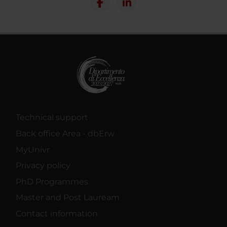
Technical support
Back office Area - dbErw
MyUnivr
Privacy policy
PhD Programmes
Master and Post Lauream
Contact information