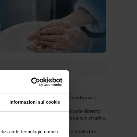
tivi al tuo corso di studi nella tua area riservata
Informazioni sui cookie
e riguardano la tua carriera universitaria (libretto
, modulistica di segreteria, procedure amministrative,
a di tutti gli avvisi dei tuoi docenti e della tua
utilizzando tecnologie come i