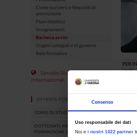
Come iscriversi e Requisiti di
ammissione
Piani didattici
Insegnamenti
Bacheca avvisi
Organi collegiali e di governo
Rete formativa
PER I
Unità o
Servizio Studenti
Internazionali
PER
Se sei g
OFFERTA FORMATIVA
Consenso
MyUniv
In quest
CORSI DI STUDIO
online, 
Uso responsabile dei dati
ecc.).
DOTTORATI, MASTER E
Entra in
FORMAZIONE SUPERIORE
Noi e
i nostri 1022 partner
t