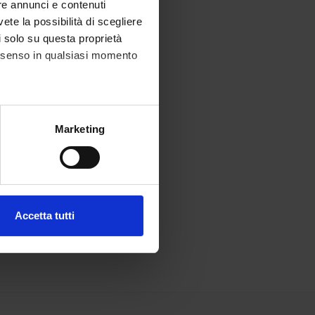
re annunci e contenuti
vete la possibilità di scegliere
li solo su questa proprietà
consenso in qualsiasi momento
alche metro,
Marketing
e specifiche (impronte
ezione dettagli
. Puoi
Accetta tutti
l media e per analizzare il
ostri partner che si occupano
azioni che hai fornito loro o