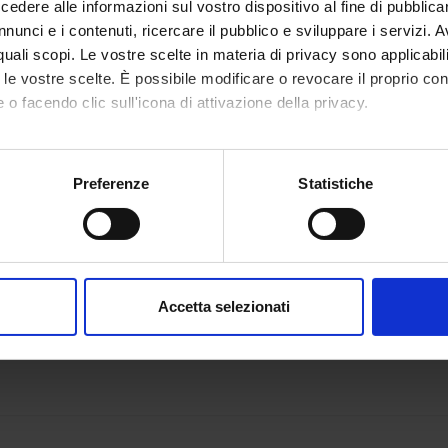
ia via mail e anche tramite l'app Univr.
dere alle informazioni sul vostro dispositivo al fine di pubblica
nunci e i contenuti, ricercare il pubblico e sviluppare i servizi. A
r quali scopi. Le vostre scelte in materia di privacy sono applicabi
IVR
to le vostre scelte. È possibile modificare o revocare il proprio 
 o facendo clic sull'icona di attivazione della privacy.
mo anche:
oni sulla tua posizione geografica, con un'approssimazione di qu
Preferenze
Statistiche
spositivo, scansionandolo attivamente alla ricerca di caratteristich
aborati i tuoi dati personali e imposta le tue preferenze nella
s
consenso in qualsiasi momento dalla Dichiarazione sui cookie.
Accetta selezionati
nalizzare contenuti ed annunci, per fornire funzionalità dei socia
inoltre informazioni sul modo in cui utilizzi il nostro sito con i n
icità e social media, i quali potrebbero combinarle con altre inform
lizzo dei loro servizi.