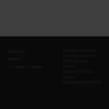
Piazzale Ludovico
Dottorati
Antonio Scuro 10
Master
37134 Verona
Partita
Contatti e mappa
IVA01541040232
Codice
Fiscale93009870234