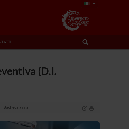
TATTI
ventiva (D.I.
Bacheca avvisi