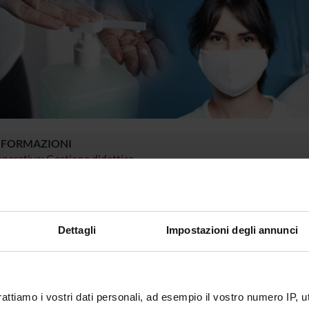
NFORMAZIONI
perativa: Gestione didattica
 LA COMUNITÀ STUDENTESCA
ià iscritta/o a un corso di studio, puoi consultare tutti gli avvisi rela
Dettagli
Impostazioni degli annunci
r.
o portale potrai visualizzare informazioni, risorse e servizi utili ch
gestione della carriera Esse3, corsi e-learning, email istituzionale
 MyUnivr con le tue credenziali GIA: solo così potrai ricevere notific
rattiamo i vostri dati personali, ad esempio il vostro numero IP, 