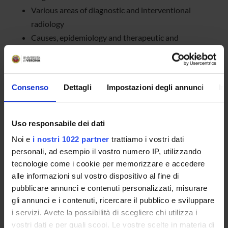
Various areas of diagnostic and interventional
radiology
Causes, epidemiology and therapeutic and
preventive strategies of the main infectious diseases,
especially HIV and tropical diseases
Molecular and tissue biology research to develop
Consenso
Dettagli
Impostazioni degli annunci
In
markers to diagnose different diseases, mainly in
oncology
Molecular biology studies in crime science (DNA
Uso responsabile dei dati
polymorphisms, gonosomal and autosomal genetics
Noi e
i nostri 1022 partner
trattiamo i vostri dati
of intragenic regions)
personali, ad esempio il vostro numero IP, utilizzando
Clinical risk management: analysis of medication
tecnologie come i cookie per memorizzare e accedere
errors leading to criminal and civil responsibility, to
alle informazioni sul vostro dispositivo al fine di
identify common methods of analysis and adopt
pubblicare annunci e contenuti personalizzati, misurare
gli annunci e i contenuti, ricercare il pubblico e sviluppare
preventive measures
i servizi. Avete la possibilità di scegliere chi utilizza i
vostri dati e per quali scopi. Le vostre scelte in materia di