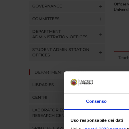
Offices 
GOVERNANCE
Universi
COMMITTEES
DEPARTMENT
ADMINISTRATION OFFICES
STUDENT ADMINISTRATION
OFFICES
Teac
DEPARTMENT FACILITIES
MOD
LIBRARIES
Modules
Click o
CENTRI
Consenso
LABORATORIES AND
RESEARCH CENTRES
Uso responsabile dei dati
COUR
SPIN OFF E AZIENDE