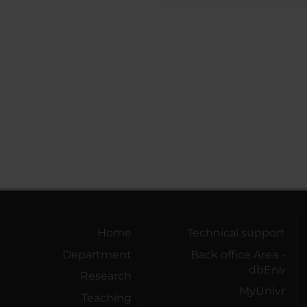
Home
Technical support
Department
Back office Area -
dbErw
Research
MyUnivr
Teaching