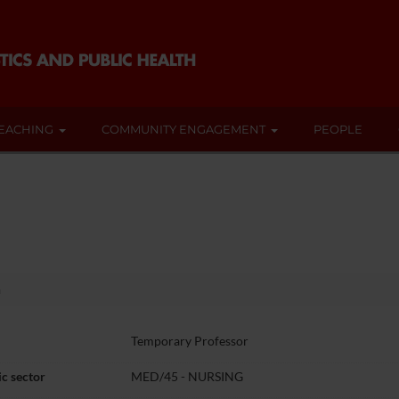
EACHING
COMMUNITY ENGAGEMENT
PEOPLE
n
Temporary Professor
c sector
MED/45 - NURSING