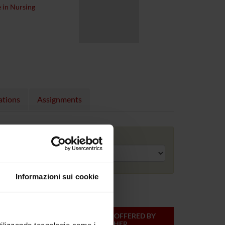
e in Nursing
ations
Assignments
Academic year
Informazioni sui cookie
ONLINE
TEACHER
MODULES OFFERED BY
CREDITS
THIS TEACHER