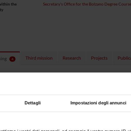
within the
Secretary's Office for the Bolzano Degree Cours
ty
Third mission
Research
Projects
Public
hing
4
ULES
 running in the period selected:
4
.
n the module to see the timetable and course details.
Dettagli
Impostazioni degli annunci
SE
NAME
TOTAL
CREDITS