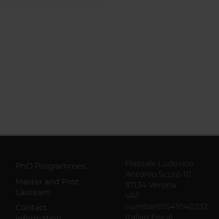
Piazzale Ludovico
PhD Programmes
Antonio Scuro 10
Master and Post
37134 Verona
Lauream
VAT
number01541040232
Contact
Italian Fiscal
information