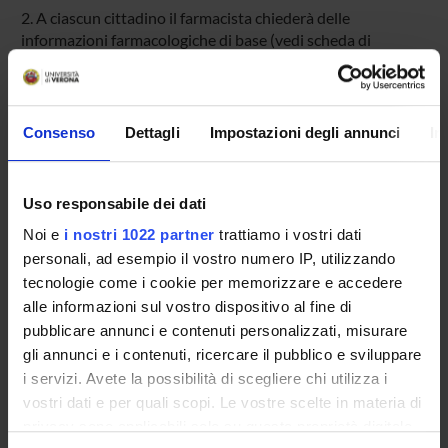
2. A ciascun cittadino il farmacista chiederà delle
informazioni farmacologiche di base (vedi scheda di
monitoraggio) e se ha avuto o meno delle reazioni avverse
collegate all’uso di uno o più farmaci.
2.1 Nel caso in cui il cittadino confermasse di avere avuto
Consenso
Dettagli
Impostazioni degli annunci
In
una reazione avversa, il farmacista:
- cercherà di comprendere in che modo le reazioni avverse
sono comparse,
Uso responsabile dei dati
- consegnerà al cittadino la scheda di segnalazione delle
Noi e
i nostri 1022 partner
trattiamo i vostri dati
reazioni avverse ai farmaci,
- spiegherà al cittadino come compilare la scheda;
personali, ad esempio il vostro numero IP, utilizzando
- il cittadino potrà quindi compilare la scheda e imbucarla in
tecnologie come i cookie per memorizzare e accedere
un’ apposita scatola nella farmacia oppure potrà compilarla
alle informazioni sul vostro dispositivo al fine di
direttamente via web, oppure potrà inviarla via fax o per
pubblicare annunci e contenuti personalizzati, misurare
posta.
gli annunci e i contenuti, ricercare il pubblico e sviluppare
i servizi. Avete la possibilità di scegliere chi utilizza i
2.2. Nel caso in cui il cittadino riportasse al farmacista una o
vostri dati e per quali scopi. Le vostre scelte in materia di
più reazioni giudicate dallo stesso gravi o inattese da
privacy sono applicabili solo su questa proprietà digitale
vaccino o da medicinali sottoposti a monitoraggio