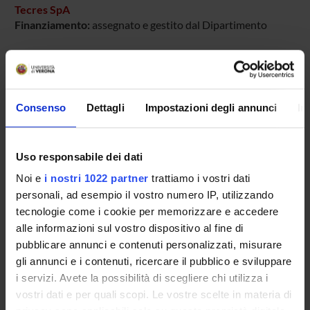
Tecres SpA
Finanziamento:
assegnato e gestito dal Dipartimento
PARTECIPANTI AL PROGETTO
Consenso
Dettagli
Impostazioni degli annunci
In
Elisa Bertazzoni Minelli
Uso responsabile dei dati
SEZIONI
Noi e
i nostri 1022 partner
trattiamo i vostri dati
Farmacologia
personali, ad esempio il vostro numero IP, utilizzando
tecnologie come i cookie per memorizzare e accedere
alle informazioni sul vostro dispositivo al fine di
pubblicare annunci e contenuti personalizzati, misurare
gli annunci e i contenuti, ricercare il pubblico e sviluppare
ATTIVITÀ
i servizi. Avete la possibilità di scegliere chi utilizza i
vostri dati e per quali scopi. Le vostre scelte in materia di
AREE DI RICERCA