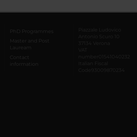
Piazzale Ludovico
PhD Programmes
Antonio Scuro 10
Master and Post
37134 Verona
Lauream
VAT
number01541040232
Contact
Italian Fiscal
information
Code93009870234