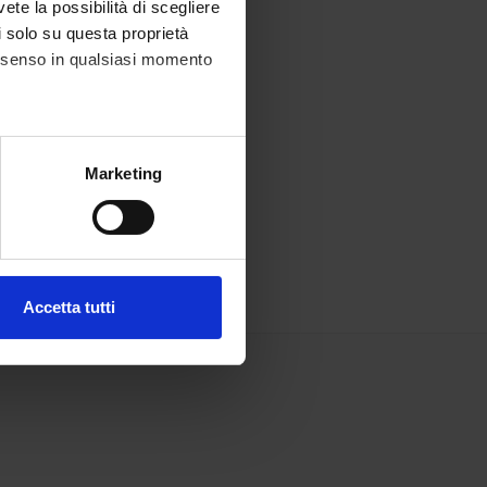
vete la possibilità di scegliere
li solo su questa proprietà
consenso in qualsiasi momento
alche metro,
Marketing
e specifiche (impronte
ezione dettagli
. Puoi
Accetta tutti
l media e per analizzare il
ostri partner che si occupano
azioni che hai fornito loro o