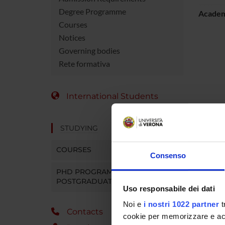
Degree Programme
Academ
Courses
Notices
Governing bodies
Rete formativa
International Students
STUDYING
COURSES
Consenso
PHD PROGRAMMES AND
POSTGRADUATE TRAINING
Uso responsabile dei dati
Noi e
i nostri 1022 partner
t
Contacts
cookie per memorizzare e acce