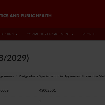
EACHING
COMMUNITY ENGAGEMENT
PEOPLE
28/2029)
rogrammes
Postgraduate Specialisation in Hygiene and Preventive Med
 code
4S002801
2