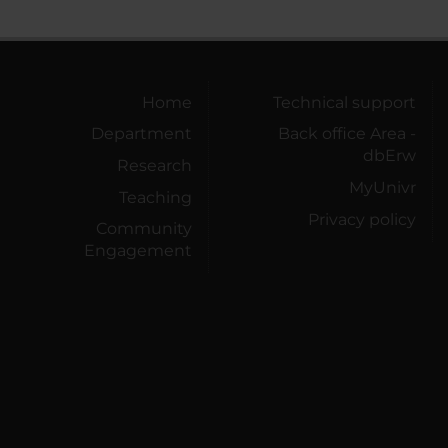
Home
Technical support
Department
Back office Area -
dbErw
Research
MyUnivr
Teaching
Privacy policy
Community
Engagement