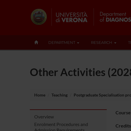
DEPARTMENT
RESEARCH
T
Other Activities (20
Home
Teaching
Postgraduate Specialisation p
Course
Overview
Enrolment Procedures and
Credits
Admission Requirements