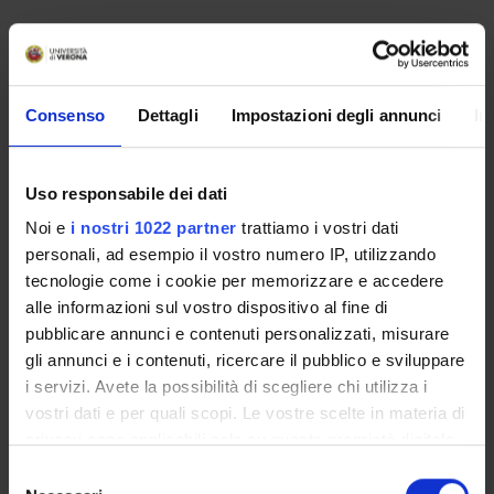
SPONSORS:
Fondazione Cariverona
Consenso
Dettagli
Impostazioni degli annunci
In
Funds:
assigned and managed by the department
Syllabus:
ENTI.RIC - Finanziamento da enti vari per la
ricerca
Uso responsabile dei dati
Noi e
i nostri 1022 partner
trattiamo i vostri dati
personali, ad esempio il vostro numero IP, utilizzando
PROJECT PARTICIPANTS
tecnologie come i cookie per memorizzare e accedere
alle informazioni sul vostro dispositivo al fine di
Simone Accordini
Associate Professor
pubblicare annunci e contenuti personalizzati, misurare
gli annunci e i contenuti, ricercare il pubblico e sviluppare
Francesca Belpinati
i servizi. Avete la possibilità di scegliere chi utilizza i
Technical-administrative staff
vostri dati e per quali scopi. Le vostre scelte in materia di
Maria Demelza Bettin
privacy sono applicabili solo su questa proprietà digitale
in cui avete effettuato le vostre scelte. È possibile
Cristina Bombieri
Selezione
modificare o revocare il proprio consenso in qualsiasi