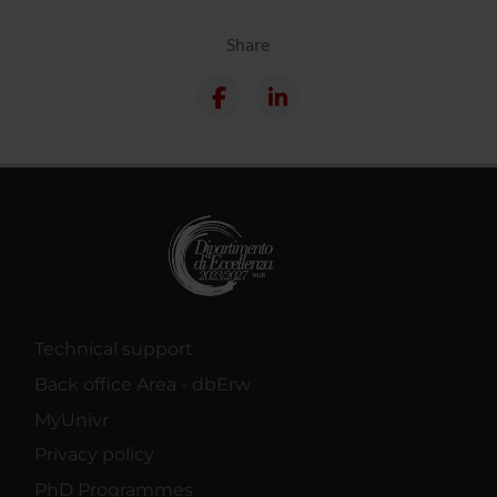
Share
Technical support
Back office Area - dbErw
MyUnivr
Privacy policy
PhD Programmes