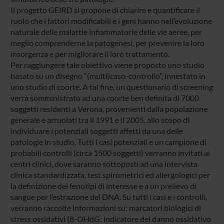
Il progetto GEIRD si propone di chiarire e quantificare il
ruolo che i fattori modificabili e i geni hanno nell’evoluzione
naturale delle malattie infiammatorie delle vie aeree, per
meglio comprenderne la patogenesi, per prevenire la loro
insorgenza e per migliorare il loro trattamento.
Per raggiungere tale obiettivo viene proposto uno studio
basato su un disegno “(multi)caso-controllo”, innestato in
uno studio di coorte. A tal fine, un questionario di screening
verrà somministrato ad una coorte ben definita di 7000
soggetti residenti a Verona, provenienti dalla popolazione
generale e arruolati tra il 1991 e il 2005, allo scopo di
individuare i potenziali soggetti affetti da una delle
patologie in studio. Tutti i casi potenziali e un campione di
probabili controlli (circa 1500 soggetti) verranno invitati ai
centri clinici, dove saranno sottoposti ad una intervista
clinica standardizzata, test spirometrici ed allergologici per
la definizione dei fenotipi di interesse e a un prelievo di
sangue per l’estrazione del DNA. Su tutti i casi e i controlli,
verranno raccolte informazioni su: marcatori biologici di
stress ossidativi (8-OHdG: indicatore del danno ossidativo