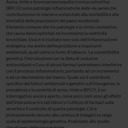
Asma, rinite e broncopneumopatia cronica ostruttiva
(BPCO) sono patologie infiammatorie delle vie aeree che
contribuiscono in maniera sostanziale alla morbidità e alla
mortalità delle popolazioni dei paesi occidentali.
Elemento comune alle tre patologie è lo stress ossidativo,
che causa danni epiteliali ed incrementa la reattività
bronchiale. Esso è il risultato non solo dell’infiammazione
endogena, ma anche dell’esposizione a inquinanti
ambientali, quali ozono e fumo di tabacco. La suscettibilità
genetica, l’introduzione con la dieta di sostanze
antiossidanti e l’uso di alcuni farmaci potrebbero interferire
con il processo infiammatorio, portando ad un incremento
o ad un decremento del danno. Quale sia il contributo
specifico dei fattori ambientali e genetici sull’insorgenza, la
prevalenza e la severità di asma, rinite e BPCO, è un
interrogativo ancora aperto, come poco noti sono gli effetti
dell’interazione tra tali fattori e l’utilizzo di farmaci sulla
severità e il controllo di queste patologie. Ciò è
principalmente dovuto alla carenza di indagini su larga
scala di epidemiologia genetica, finalizzate allo studio
simultaneo delle tre patologie.