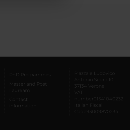
Piazzale Ludovico
PhD Programmes
Antonio Scuro 10
Master and Post
37134 Verona
Lauream
VAT
number01541040232
Contact
Italian Fiscal
information
Code93009870234