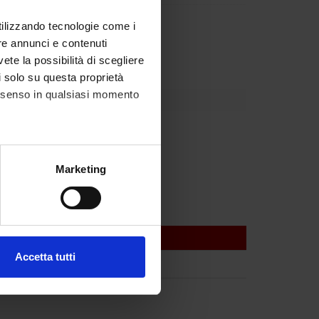
partment
utilizzando tecnologie come i
eneo per la Ricerca Scientifica
re annunci e contenuti
vete la possibilità di scegliere
li solo su questa proprietà
consenso in qualsiasi momento
nh Giang Nguyen
alche metro,
Marketing
e specifiche (impronte
ezione dettagli
. Puoi
Accetta tutti
l media e per analizzare il
ostri partner che si occupano
azioni che hai fornito loro o