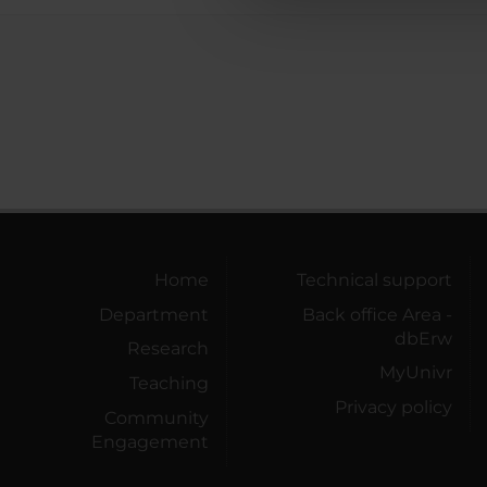
che hanno raccolto dal tuo uti
Home
Technical support
Department
Back office Area -
dbErw
Research
MyUnivr
Teaching
Privacy policy
Community
Engagement