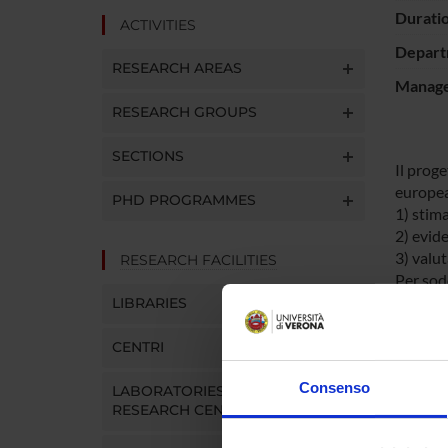
Durati
ACTIVITIES
Depart
RESEARCH AREAS
Manager
RESEARCH GROUPS
SECTIONS
Il proge
europea 
PHD PROGRAMMES
1) stima
2) evide
3) valut
RESEARCH FACILITIES
Per sod
(ECRHS)
LIBRARIES
CENTRI
SPO
Consenso
LABORATORIES AND
Fondo 
RESEARCH CENTRES