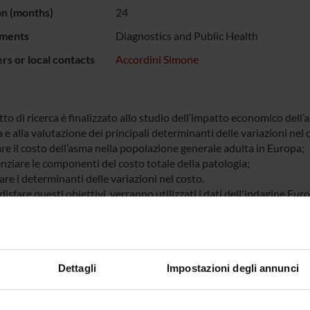
on (months)
24
ments
Diagnostics and Public Health
s or local contacts
Accordini Simone
tto di ricerca è finalizzato allo studio dell’impatto economico del
e alla valutazione dei principali determinanti delle variazioni nel co
re il costo dell’asma nella popolazione generale adulta in Europa;
nziare le componenti del costo totale della patologia;
are i determinanti delle variazioni nel costo.
disfare questi obiettivi, verranno utilizzati i dati dell'indagine
 II.
NSORS:
Dettagli
Impostazioni degli annunci
ex 60%
Funds:
assigned and managed by the de
Syllabus:
RICATENEO - Finanziamenti d'At