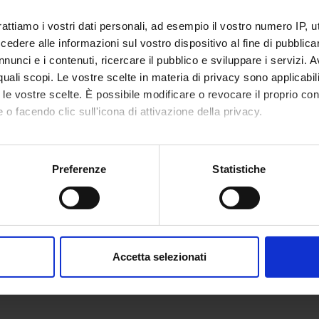
ex 60%
Funds:
assigned and managed by the de
rattiamo i vostri dati personali, ad esempio il vostro numero IP, 
Syllabus:
RICATENEO - Finanziamenti d'At
dere alle informazioni sul vostro dispositivo al fine di pubblica
nunci e i contenuti, ricercare il pubblico e sviluppare i servizi. A
r quali scopi. Le vostre scelte in materia di privacy sono applicabi
to le vostre scelte. È possibile modificare o revocare il proprio 
ECT PARTICIPANTS
 o facendo clic sull'icona di attivazione della privacy.
 Accordini
Associate Professor
Thi Tha
mo anche:
lo Marchetti
Technical-administrative
oni sulla tua posizione geografica, con un'approssimazione di qu
Preferenze
Statistiche
staff
spositivo, scansionandolo attivamente alla ricerca di caratteristich
aborati i tuoi dati personali e imposta le tue preferenze nella
s
consenso in qualsiasi momento dalla Dichiarazione sui cookie.
ONS
Accetta selezionati
n of Epidemiology and Medical Statistics
nalizzare contenuti ed annunci, per fornire funzionalità dei socia
inoltre informazioni sul modo in cui utilizzi il nostro sito con i n
icità e social media, i quali potrebbero combinarle con altre inform