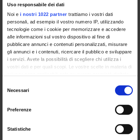
Uso responsabile dei dati
Noi e
i nostri 1022 partner
trattiamo i vostri dati
personali, ad esempio il vostro numero IP, utilizzando
PROJECT PARTICIPANTS
tecnologie come i cookie per memorizzare e accedere
Simone Accordini
alle informazioni sul vostro dispositivo al fine di
Associate Professor
pubblicare annunci e contenuti personalizzati, misurare
gli annunci e i contenuti, ricercare il pubblico e sviluppare
Cristian Pattaro
i servizi. Avete la possibilità di scegliere chi utilizza i
Marta Rava
vostri dati e per quali scopi. Le vostre scelte in materia di
privacy sono applicabili solo su questa proprietà digitale
in cui avete effettuato le vostre scelte. È possibile
Selezione
modificare o revocare il proprio consenso in qualsiasi
Necessari
SECTIONS
del
momento dalla Dichiarazione sui cookie o facendo clic
consenso
Section of Epidemiology and Medical Statistics
sull'icona di attivazione della privacy.
Preferenze
Con il tuo consenso, vorremmo anche:
raccogliere informazioni sulla tua posizione
Statistiche
geografica, con un'approssimazione di qualche
ACTIVITIES