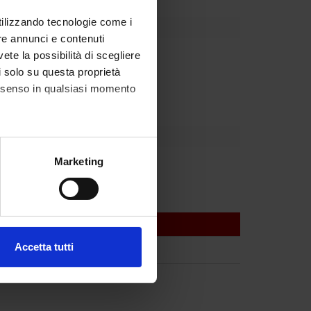
utilizzando tecnologie come i
re annunci e contenuti
partment
vete la possibilità di scegliere
eneo per la Ricerca Scientifica
li solo su questa proprietà
consenso in qualsiasi momento
alche metro,
Marketing
e specifiche (impronte
ezione dettagli
. Puoi
Accetta tutti
l media e per analizzare il
ostri partner che si occupano
azioni che hai fornito loro o