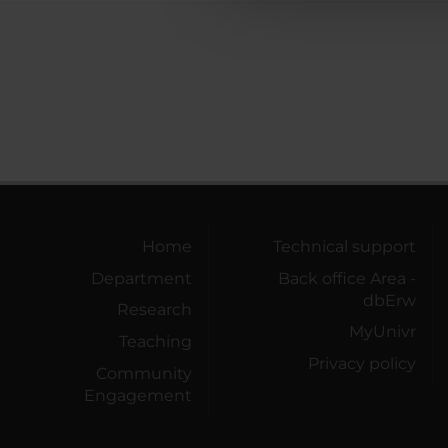
Home
Technical support
Department
Back office Area -
dbErw
Research
MyUnivr
Teaching
Privacy policy
Community
Engagement