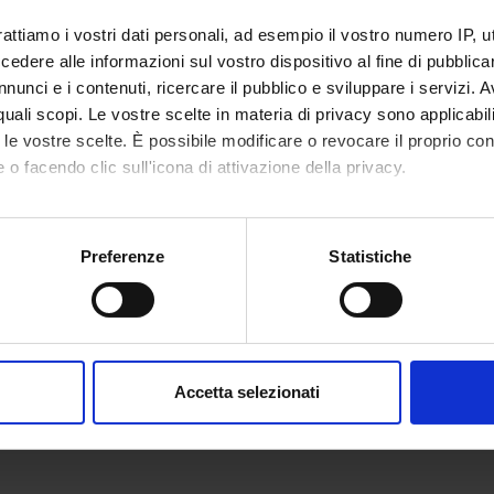
rattiamo i vostri dati personali, ad esempio il vostro numero IP, 
NSORS:
dere alle informazioni sul vostro dispositivo al fine di pubblica
Funds:
assigned and managed by the de
nunci e i contenuti, ricercare il pubblico e sviluppare i servizi. A
Syllabus:
RICATENEO - Finanziamenti d'At
r quali scopi. Le vostre scelte in materia di privacy sono applicabi
to le vostre scelte. È possibile modificare o revocare il proprio 
 o facendo clic sull'icona di attivazione della privacy.
ECT PARTICIPANTS
mo anche:
oni sulla tua posizione geografica, con un'approssimazione di qu
Preferenze
Statistiche
pe Verlato
Full Professor
spositivo, scansionandolo attivamente alla ricerca di caratteristich
aborati i tuoi dati personali e imposta le tue preferenze nella
s
ONS
consenso in qualsiasi momento dalla Dichiarazione sui cookie.
Accetta selezionati
n of Epidemiology and Medical Statistics
nalizzare contenuti ed annunci, per fornire funzionalità dei socia
inoltre informazioni sul modo in cui utilizzi il nostro sito con i n
icità e social media, i quali potrebbero combinarle con altre inform
lizzo dei loro servizi.