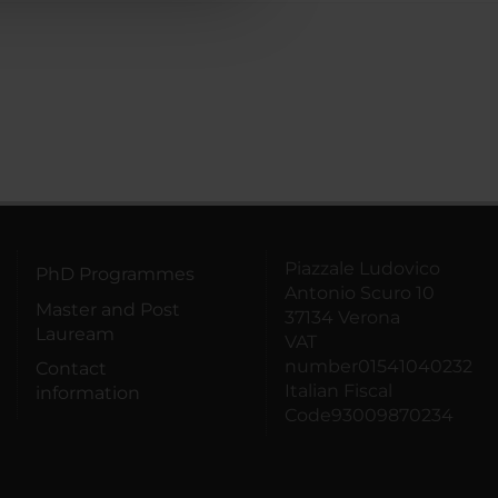
Piazzale Ludovico
PhD Programmes
Antonio Scuro 10
Master and Post
37134 Verona
Lauream
VAT
number01541040232
Contact
Italian Fiscal
information
Code93009870234