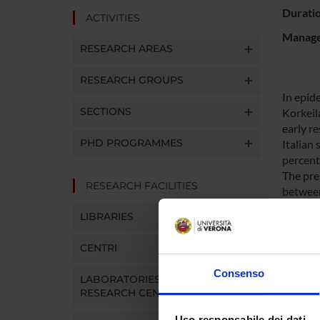
Durati
ACTIVITIES
Manager
RESEARCH AREAS
RESEARCH GROUPS
In epide
SECTIONS
Korkeila
early r
PHD PROGRAMMES
Italian
percent
The pre
RESEARCH FACILITIES
between
first or
LIBRARIES
will be
respons
CENTRI
smoking
29, 30-
Consenso
LABORATORIES AND
housewi
RESEARCH CENTRES
confoun
Uso responsabile dei dati