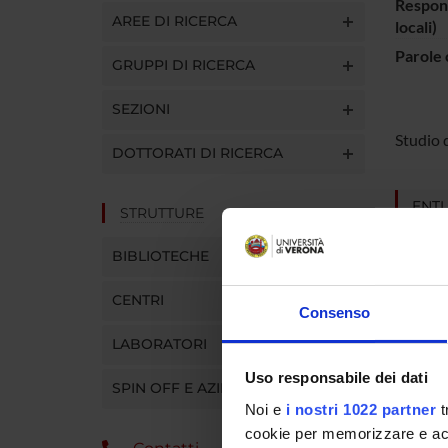
Respons
AREE DI RICERCA
locali)
Parole 
GRUPPI DI RICERCA
SEZIONI
Studio 
DOTTORATI DI RICERCA
ENTI
STRUTTURE
BIBLIOTECHE
CENTRI
Consenso
PART
LABORATORI
Uso responsabile dei dati
Anita C
SPIN OFF E AZIENDE
Noi e
i nostri 1022 partner
t
cookie per memorizzare e acce