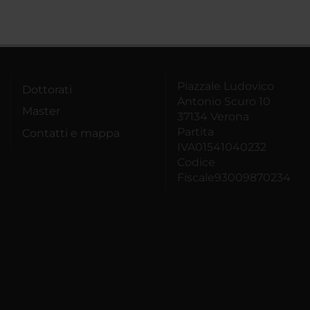
Piazzale Ludovico
Dottorati
Antonio Scuro 10
Master
37134 Verona
Partita
Contatti e mappa
IVA01541040232
Codice
Fiscale93009870234