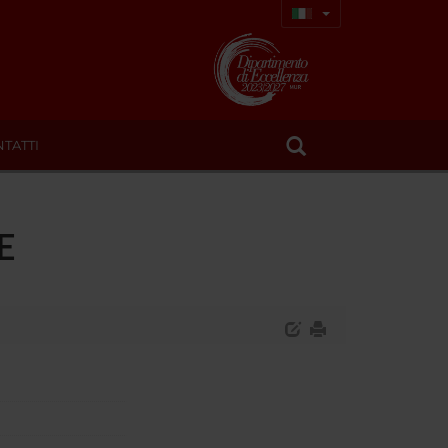
TATTI
E