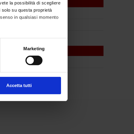
vete la possibilità di scegliere
li solo su questa proprietà
consenso in qualsiasi momento
alche metro,
Marketing
e specifiche (impronte
ezione dettagli
. Puoi
Accetta tutti
l media e per analizzare il
ostri partner che si occupano
azioni che hai fornito loro o