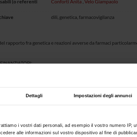
abili (o referenti
Conforti Anita
,
Velo Giampaolo
chiave
dili, genetica, farmacovigilanza
del rapporto fra genetica e reazioni avverse da farmaci particolarm
 FINANZIATORI:
Finanziamento:
assegnato e gestito dal 
Dettagli
Impostazioni degli annunci
ECIPANTI AL PROGETTO
onforti
Giampao
rattiamo i vostri dati personali, ad esempio il vostro numero IP, 
dere alle informazioni sul vostro dispositivo al fine di pubblica