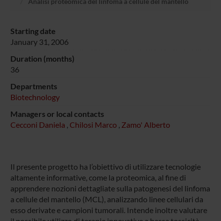
Analisi proteomica del linfoma a cellule del mantello
Starting date
January 31, 2006
Duration (months)
36
Departments
Biotechnology
Managers or local contacts
Cecconi Daniela
,
Chilosi Marco
,
Zamo' Alberto
Il presente progetto ha l’obiettivo di utilizzare tecnologie
altamente informative, come la proteomica, al fine di
apprendere nozioni dettagliate sulla patogenesi del linfoma
a cellule del mantello (MCL), analizzando linee cellulari da
esso derivate e campioni tumorali. Intende inoltre valutare
il possibile utilizzo di terapie innovative a bassa tossicità