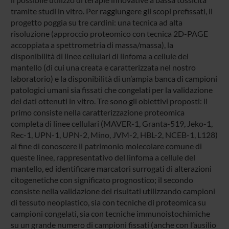
tramite studi in vitro. Per raggiungere gli scopi prefissati, il
progetto poggia su tre cardini: una tecnica ad alta
risoluzione (approccio proteomico con tecnica 2D-PAGE
accoppiata a spettrometria di massa/massa), la
disponibilità di linee cellulari di linfoma a cellule del
mantello (di cui una creata e caratterizzata nel nostro
laboratorio) e la disponibilità di un’ampia banca di campioni
patologici umani sia fissati che congelati per la validazione
dei dati ottenuti in vitro. Tre sono gli obiettivi proposti: il
primo consiste nella caratterizzazione proteomica
completa di linee cellulari (MAVER-1, Granta-519, Jeko-1,
Rec-1, UPN-1, UPN-2, Mino, JVM-2, HBL-2, NCEB-1, L128)
al fine di conoscere il patrimonio molecolare comune di
queste linee, rappresentativo del linfoma a cellule del
mantello, ed identificare marcatori surrogati di alterazioni
citogenetiche con significato prognostico; il secondo
consiste nella validazione dei risultati utilizzando campioni
di tessuto neoplastico, sia con tecniche di proteomica su
campioni congelati, sia con tecniche immunoistochimiche
su un grande numero di campioni fissati (anche con l’ausilio