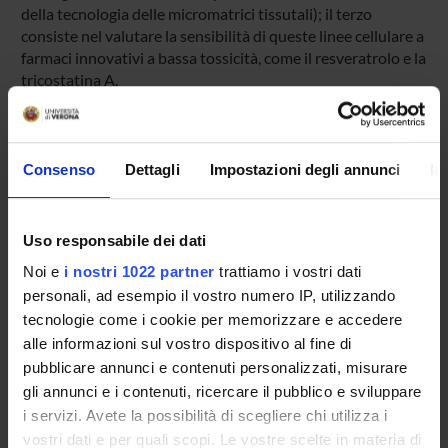
della tecnologia delle micromatrici tissutali); il terzo
consiste nel valutare la sensibilità di queste linee cellulare a
farmaci innovativi a bassa tossicità, come il resveratrolo e la
tricostatina A.
SPONSORS:
Consenso
Dettagli
Impostazioni degli annunci
In
Ateneo
Funds:
assigned and managed by the department
Uso responsabile dei dati
Syllabus:
RICATENEO - Finanziamenti d'Ateneo per la
Noi e
i nostri 1022 partner
trattiamo i vostri dati
Ricerca Scientifica
personali, ad esempio il vostro numero IP, utilizzando
tecnologie come i cookie per memorizzare e accedere
alle informazioni sul vostro dispositivo al fine di
PROJECT PARTICIPANTS
pubblicare annunci e contenuti personalizzati, misurare
gli annunci e i contenuti, ricercare il pubblico e sviluppare
Daniela Cecconi
i servizi. Avete la possibilità di scegliere chi utilizza i
Associate Professor
vostri dati e per quali scopi. Le vostre scelte in materia di