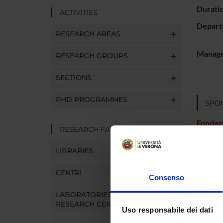
Durati
ACTIVITIES
Depart
RESEARCH AREAS
Manager
RESEARCH GROUPS
SECTIONS
PHD PROGRAMMES
SPO
Fondazi
RESEARCH FACILITIES
Risparm
Vicenza
LIBRARIES
CENTRI
Consenso
PROJ
LABORATORIES AND
Marco C
RESEARCH CENTRES
Uso responsabile dei dati