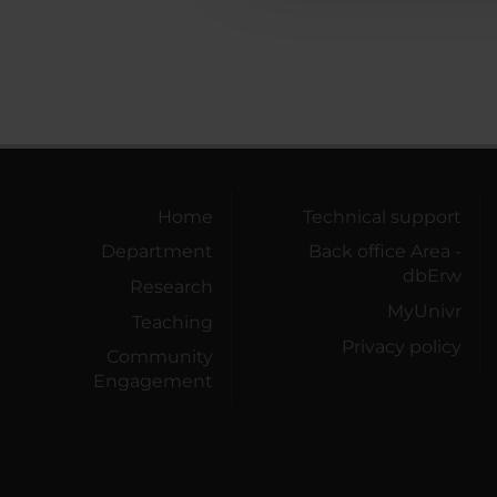
Home
Technical support
Department
Back office Area -
dbErw
Research
MyUnivr
Teaching
Privacy policy
Community
Engagement