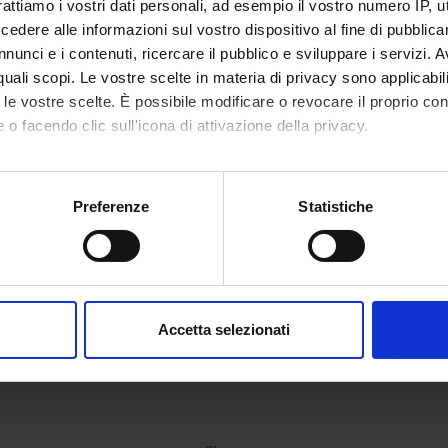
Menestrina
Claudio 
rattiamo i vostri dati personali, ad esempio il vostro numero IP, 
dere alle informazioni sul vostro dispositivo al fine di pubblica
co Osculati
Fabrizio
nunci e i contenuti, ricercare il pubblico e sviluppare i servizi. A
r quali scopi. Le vostre scelte in materia di privacy sono applicabi
to le vostre scelte. È possibile modificare o revocare il proprio 
ONS
 o facendo clic sull'icona di attivazione della privacy.
ogical Anatomy Section
mo anche:
oni sulla tua posizione geografica, con un'approssimazione di qu
Preferenze
Statistiche
spositivo, scansionandolo attivamente alla ricerca di caratteristich
aborati i tuoi dati personali e imposta le tue preferenze nella
s
consenso in qualsiasi momento dalla Dichiarazione sui cookie.
Accetta selezionati
nalizzare contenuti ed annunci, per fornire funzionalità dei socia
inoltre informazioni sul modo in cui utilizzi il nostro sito con i n
icità e social media, i quali potrebbero combinarle con altre inform
lizzo dei loro servizi.