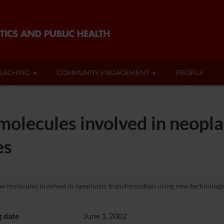
EACHING
COMMUNITY ENGAGEMENT
PEOPLE
 molecules involved in neopl
es
ew molecules involved in neoplastic transformation using new technologi
g date
June 1, 2002