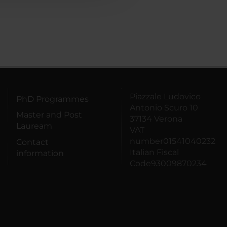
Piazzale Ludovico
PhD Programmes
Antonio Scuro 10
Master and Post
37134 Verona
Lauream
VAT
number01541040232
Contact
Italian Fiscal
information
Code93009870234