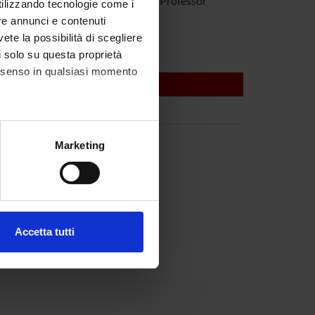
Sorio
Associate Professor
utilizzando tecnologie come i
re annunci e contenuti
 Vinante
vete la possibilità di scegliere
li solo su questa proprietà
consenso in qualsiasi momento
alche metro,
Marketing
e specifiche (impronte
ezione dettagli
. Puoi
Accetta tutti
l media e per analizzare il
ostri partner che si occupano
azioni che hai fornito loro o