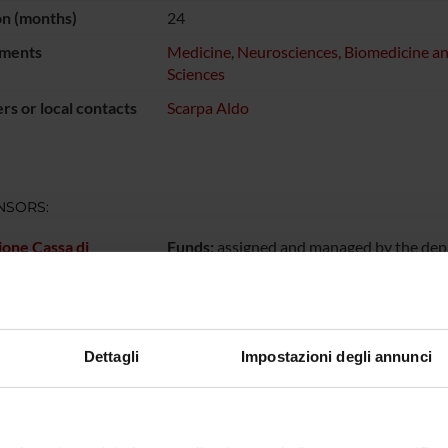
on (months)
24
ments
Medicine
,
Neurosciences, Biomedicine 
Sciences
s or local contacts
Scarpa Aldo
NSORS:
one Cassa di
Funds:
assigned and managed by the de
io di Verona
 Belluno e Ancona
Dettagli
Impostazioni degli annunci
ECT PARTICIPANTS
hilosi
Aldo Sca