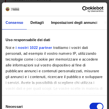
Aldo Scarpa
Full Professor
Consenso
Dettagli
Impostazioni degli annunci
In
SECTIONS
Uso responsabile dei dati
Pathological Anatomy Section
Noi e
i nostri 1022 partner
trattiamo i vostri dati
personali, ad esempio il vostro numero IP, utilizzando
tecnologie come i cookie per memorizzare e accedere
alle informazioni sul vostro dispositivo al fine di
pubblicare annunci e contenuti personalizzati, misurare
ACTIVITIES
gli annunci e i contenuti, ricercare il pubblico e sviluppare
RESEARCH AREAS
i servizi. Avete la possibilità di scegliere chi utilizza i
vostri dati e per quali scopi. Le vostre scelte in materia di
RESEARCH GROUPS
privacy sono applicabili solo su questa proprietà digitale
in cui avete effettuato le vostre scelte. È possibile
Selezione
SECTIONS
modificare o revocare il proprio consenso in qualsiasi
Necessari
del