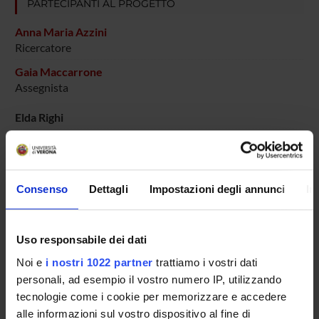
PARTECIPANTI AL PROGETTO
Anna Maria Azzini
Ricercatore
Gaia Maccarrone
Assegnista
Elda Righi
Evelina Tacconelli
Professore ordinario
Consenso
Dettagli
Impostazioni degli annunci
In
AREE DI RICERCA COINVOLTE DAL PROGETTO
Infectious Diseases (DDSP)
Uso responsabile dei dati
Noi e
i nostri 1022 partner
trattiamo i vostri dati
Infectious Diseases (DNBM)
personali, ad esempio il vostro numero IP, utilizzando
tecnologie come i cookie per memorizzare e accedere
alle informazioni sul vostro dispositivo al fine di