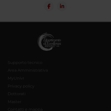
Supporto tecnico
Area Amministrativa
MyUnivr
Privacy policy
Dottorati
Master
Contatti e mappa