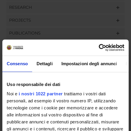
RESEARCH
PROJECTS
PUBLICATIONS
ASSIGNMENTS
Consenso
Dettagli
Impostazioni degli annunci
In
ORGANISATION
Uso responsabile dei dati
GOVERNANCE
Noi e
i nostri 1022 partner
trattiamo i vostri dati
personali, ad esempio il vostro numero IP, utilizzando
COMMITTEES
tecnologie come i cookie per memorizzare e accedere
alle informazioni sul vostro dispositivo al fine di
DEPARTMENT ADMINISTRATION OFFICES
pubblicare annunci e contenuti personalizzati, misurare
gli annunci e i contenuti, ricercare il pubblico e sviluppare
STUDENT ADMINISTRATION OFFICES