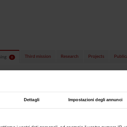
Third mission
Research
Projects
Public
hing
0
ULES
 running in the period selected:
0
.
n the module to see the timetable and course details.
Dettagli
Impostazioni degli annunci