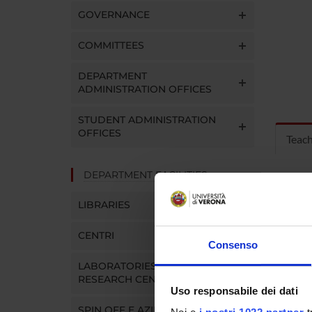
GOVERNANCE
COMMITTEES
DEPARTMENT
ADMINISTRATION OFFICES
STUDENT ADMINISTRATION
OFFICES
Teac
DEPARTMENT FACILITIES
MOD
LIBRARIES
Modules
Click o
CENTRI
Consenso
LABORATORIES AND
RESEARCH CENTRES
Uso responsabile dei dati
SPIN OFF E AZIENDE