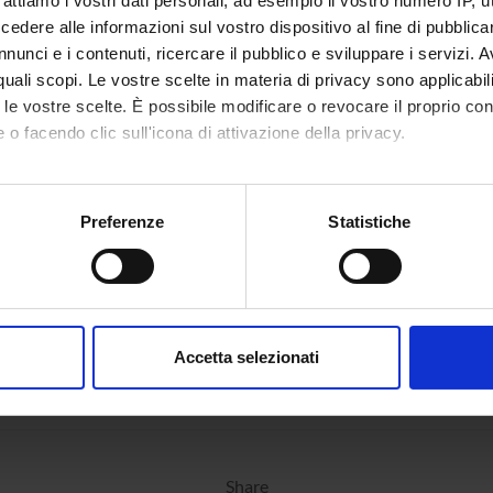
rattiamo i vostri dati personali, ad esempio il vostro numero IP, 
dere alle informazioni sul vostro dispositivo al fine di pubblica
nunci e i contenuti, ricercare il pubblico e sviluppare i servizi. A
r quali scopi. Le vostre scelte in materia di privacy sono applicabi
to le vostre scelte. È possibile modificare o revocare il proprio 
 o facendo clic sull'icona di attivazione della privacy.
mo anche:
oni sulla tua posizione geografica, con un'approssimazione di qu
Preferenze
Statistiche
spositivo, scansionandolo attivamente alla ricerca di caratteristich
aborati i tuoi dati personali e imposta le tue preferenze nella
s
consenso in qualsiasi momento dalla Dichiarazione sui cookie.
Accetta selezionati
nalizzare contenuti ed annunci, per fornire funzionalità dei socia
inoltre informazioni sul modo in cui utilizzi il nostro sito con i n
icità e social media, i quali potrebbero combinarle con altre inform
lizzo dei loro servizi.
Share