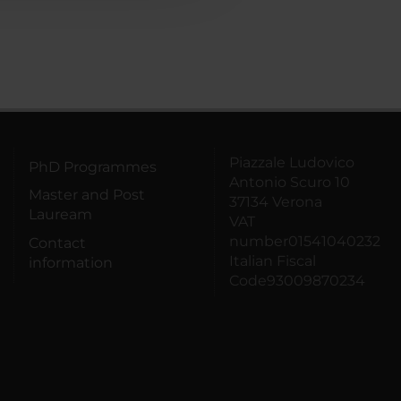
Piazzale Ludovico
PhD Programmes
Antonio Scuro 10
Master and Post
37134 Verona
Lauream
VAT
number01541040232
Contact
Italian Fiscal
information
Code93009870234