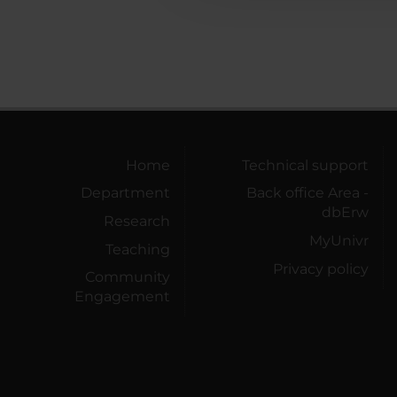
Home
Technical support
Department
Back office Area -
dbErw
Research
MyUnivr
Teaching
Privacy policy
Community
Engagement