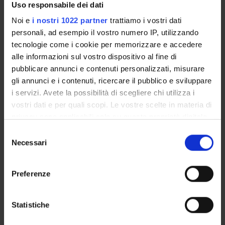
Uso responsabile dei dati
Noi e
i nostri 1022 partner
trattiamo i vostri dati
personali, ad esempio il vostro numero IP, utilizzando
PROJECT PARTICIPANTS
tecnologie come i cookie per memorizzare e accedere
alle informazioni sul vostro dispositivo al fine di
Denise Doria
pubblicare annunci e contenuti personalizzati, misurare
Maria Enrica Fracasso
gli annunci e i contenuti, ricercare il pubblico e sviluppare
i servizi. Avete la possibilità di scegliere chi utilizza i
Alessia Scotton
vostri dati e per quali scopi. Le vostre scelte in materia di
privacy sono applicabili solo su questa proprietà digitale
in cui avete effettuato le vostre scelte. È possibile
Selezione
SECTIONS
modificare o revocare il proprio consenso in qualsiasi
Necessari
del
momento dalla Dichiarazione sui cookie o facendo clic
consenso
Section of Pharmacology
sull'icona di attivazione della privacy.
Preferenze
Con il tuo consenso, vorremmo anche:
raccogliere informazioni sulla tua posizione
Statistiche
geografica, con un'approssimazione di qualche
ACTIVITIES