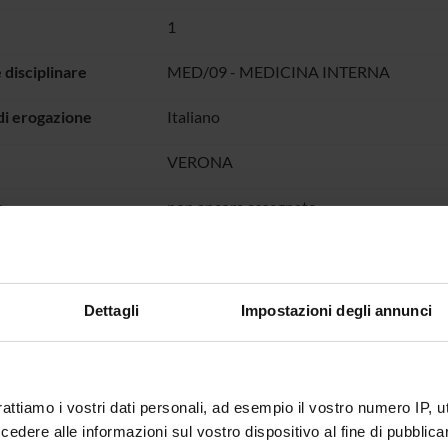
1
 disciplinare
MED/09 - MEDICINA INTERNA
di erogazione
Italiano
VERONA
o
non ancora assegnato
Dettagli
Impostazioni degli annunci
rattiamo i vostri dati personali, ad esempio il vostro numero IP, 
dere alle informazioni sul vostro dispositivo al fine di pubblica