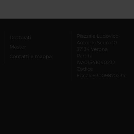
Piazzale Ludovico
Dottorati
Antonio Scuro 10
Master
37134 Verona
Partita
Contatti e mappa
IVA01541040232
Codice
Fiscale93009870234