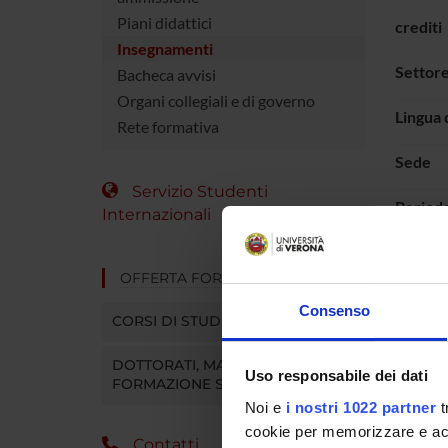
Piani didattici
crediti
Insegnamenti
Settore
Bacheca avvisi
Organi collegiali e di governo
Lingua 
Rete formativa
Sede
Servizio Studenti
Period
Internazionali
OFFERTA FORMATIVA
Consenso
CORSI DI STUDIO
DOTTORATI, MASTER E
Uso responsabile dei dati
FORMAZIONE SUPERIORE
Noi e
i nostri 1022 partner
t
cookie per memorizzare e acce
Contatti