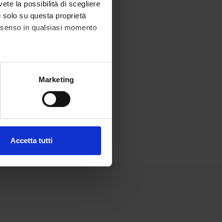
vete la possibilità di scegliere
li solo su questa proprietà
consenso in qualsiasi momento
alche metro,
Marketing
e specifiche (impronte
ezione dettagli
. Puoi
Accetta tutti
l media e per analizzare il
ostri partner che si occupano
azioni che hai fornito loro o