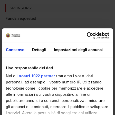
SPONSORS:
Funds:
requested
PROJECT PARTICIPANTS
Consenso
Dettagli
Impostazioni degli annunci
In
Federica Bortolotti
Full Professor
Franco Tagliaro
Uso responsabile dei dati
Noi e
i nostri 1022 partner
trattiamo i vostri dati
personali, ad esempio il vostro numero IP, utilizzando
SECTIONS
tecnologie come i cookie per memorizzare e accedere
alle informazioni sul vostro dispositivo al fine di
Section of Legal and Occupational Medicine
pubblicare annunci e contenuti personalizzati, misurare
gli annunci e i contenuti, ricercare il pubblico e sviluppare
i servizi. Avete la possibilità di scegliere chi utilizza i