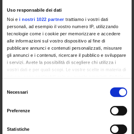
ORGANIZZAZIONE
Uso responsabile dei dati
GOVERNANCE
Noi e
i nostri 1022 partner
trattiamo i vostri dati
personali, ad esempio il vostro numero IP, utilizzando
COMMISSIONI
tecnologie come i cookie per memorizzare e accedere
alle informazioni sul vostro dispositivo al fine di
UFFICI E STRUTTURE DI SERVIZIO
pubblicare annunci e contenuti personalizzati, misurare
gli annunci e i contenuti, ricercare il pubblico e sviluppare
SERVIZI DI SEGRETERIA STUDENTI
i servizi. Avete la possibilità di scegliere chi utilizza i
vostri dati e per quali scopi. Le vostre scelte in materia di
STRUTTURE DEL DIPARTIMENTO
privacy sono applicabili solo su questa proprietà digitale
BIBLIOTECHE
in cui avete effettuato le vostre scelte. È possibile
Selezione
modificare o revocare il proprio consenso in qualsiasi
Necessari
del
CENTRI
momento dalla Dichiarazione sui cookie o facendo clic
consenso
sull'icona di attivazione della privacy.
LABORATORI
Preferenze
Con il tuo consenso, vorremmo anche:
SPIN OFF E AZIENDE
raccogliere informazioni sulla tua posizione
Statistiche