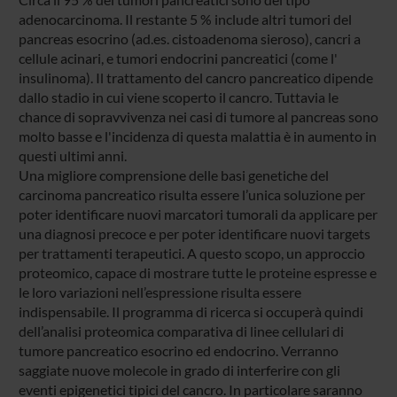
adenocarcinoma. Il restante 5 % include altri tumori del
pancreas esocrino (ad.es. cistoadenoma sieroso), cancri a
cellule acinari, e tumori endocrini pancreatici (come l'
insulinoma). Il trattamento del cancro pancreatico dipende
dallo stadio in cui viene scoperto il cancro. Tuttavia le
chance di sopravvivenza nei casi di tumore al pancreas sono
molto basse e l'incidenza di questa malattia è in aumento in
questi ultimi anni.
Una migliore comprensione delle basi genetiche del
carcinoma pancreatico risulta essere l’unica soluzione per
poter identificare nuovi marcatori tumorali da applicare per
una diagnosi precoce e per poter identificare nuovi targets
per trattamenti terapeutici. A questo scopo, un approccio
proteomico, capace di mostrare tutte le proteine espresse e
le loro variazioni nell’espressione risulta essere
indispensabile. Il programma di ricerca si occuperà quindi
dell’analisi proteomica comparativa di linee cellulari di
tumore pancreatico esocrino ed endocrino. Verranno
saggiate nuove molecole in grado di interferire con gli
eventi epigenetici tipici del cancro. In particolare saranno