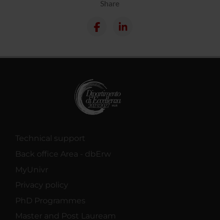
Share
Technical support
Back office Area - dbErw
MyUnivr
Privacy policy
PhD Programmes
Master and Post Lauream