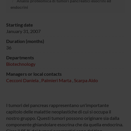
Analisi proteomica di tumori pancreatici esocrini ed
endocrini
Starting date
January 31, 2007
Duration (months)
36
Departments
Biotechnology
Managers or local contacts
Cecconi Daniela
,
Palmieri Marta
,
Scarpa Aldo
I tumori del pancreas rappresentano un'importante
capitolo delle malattie neoplastiche di cui si occupa il
nostro gruppo. Questi tumori possono originare sia dalla
componente ghiandolare esocrina che da quella endocrina.
Circa il 95 % dei tumori pancreatici sono del tipo