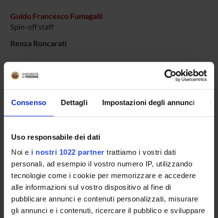
Guido Francesco Fumagalli
Spin-off staff
Renza Roncarati
SECTIONS
Section of Pharmacology
Consenso
Dettagli
Impostazioni degli annunci
In
PUBLICATIONS
Uso responsabile dei dati
TITLE
Noi e
i nostri 1022 partner
trattiamo i vostri dati
Cholinergic function modulation by NTs in rat BF cultures
personali, ad esempio il vostro numero IP, utilizzando
tecnologie come i cookie per memorizzare e accedere
Neural agrin controls maturation of the excitation-contract
alle informazioni sul vostro dispositivo al fine di
p75 neurotrophin receptor distribution and transport in cult
pubblicare annunci e contenuti personalizzati, misurare
gli annunci e i contenuti, ricercare il pubblico e sviluppare
SK3 trafficking in hippocampal cells: the role of different mol