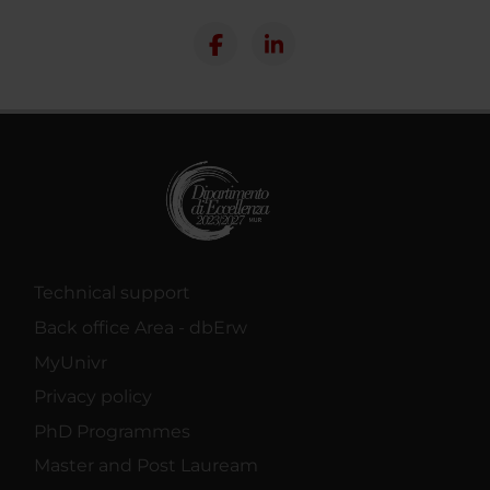
Technical support
Back office Area - dbErw
MyUnivr
Privacy policy
PhD Programmes
Master and Post Lauream