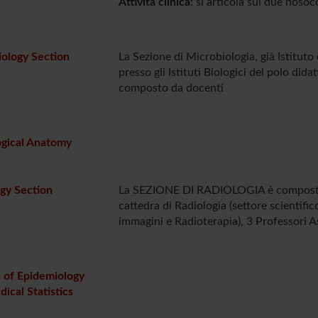
Attività clinica
: si articola sui due nosoc
ology Section
La Sezione di Microbiologia, già Istituto 
presso gli Istituti Biologici del polo dida
composto da docenti
ogical Anatomy
n
gy Section
La SEZIONE DI RADIOLOGIA è composta d
cattedra di Radiologia (settore scientif
immagini e Radioterapia), 3 Professori As
 of Epidemiology
ical Statistics