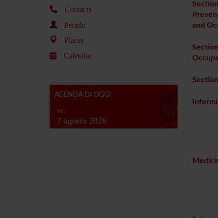
Section
Contacts
Prevent
People
and Oc
Places
Section
Calendar
Occupa
Sectio
AGENDA DI OGGI
Infermi
ven
7 agosto 2026
Medicin