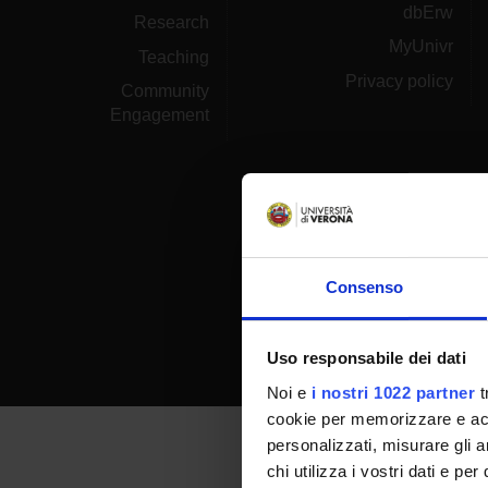
dbErw
Research
MyUnivr
Teaching
Privacy policy
Community
Engagement
Consenso
Uso responsabile dei dati
Noi e
i nostri 1022 partner
t
cookie per memorizzare e acce
personalizzati, misurare gli an
chi utilizza i vostri dati e pe