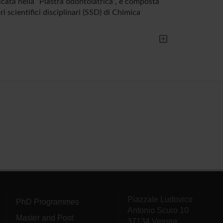
cata nella “Piastra odontoiatrica”, è composta
ri scientifici disciplinari (SSD) di Chimica
Piazzale Ludovico
PhD Programmes
Antonio Scuro 10
Master and Post
37134 Verona