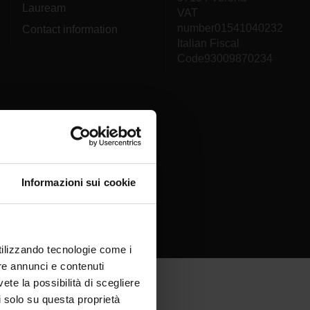
Lauream
VAT
number01541040232
Contact information
Italian Fiscal
Code93009870234
Informazioni sui cookie
utilizzando tecnologie come i
re annunci e contenuti
vete la possibilità di scegliere
li solo su questa proprietà