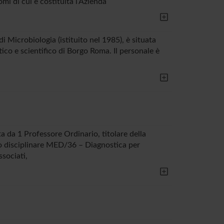
omi di cui è costituita l’Azienda
di Microbiologia (istituito nel 1985), è situata
ttico e scientifico di Borgo Roma. Il personale è
a 1 Professore Ordinario, titolare della
ico disciplinare MED/36 – Diagnostica per
sociati,