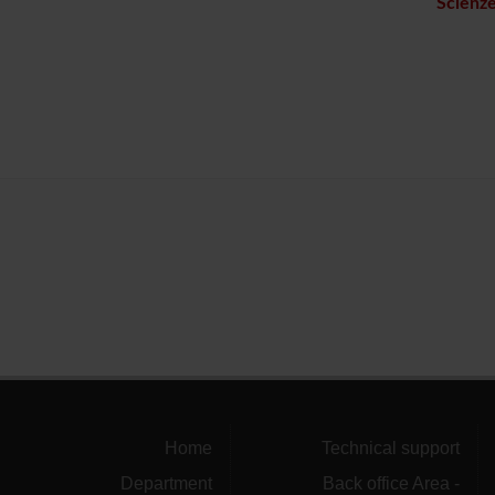
Scienz
Home
Technical support
Department
Back office Area -