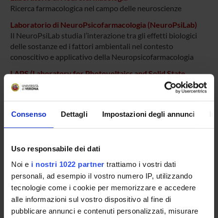
Ricerca farmacologica nel campo delle neuroscienze
Laboratorio di NeuroPsicofarmacologia (NeuroPsiLab)
Il NeuroPsiLab studia l’interazione tra gli effetti biologici
delle sostanze ed i fattori ambientali nel contesto
conoscitivo e applicativo della Neuropsicofarmacologia
LAPS (Laboratory for Photovoltaics and Solid State
Physics)
Thin film deposition, polycristalline growth and electrical
and morphological characterization
Consenso
Dettagli
Impostazioni degli annunci
In
Medicina diagnostica di precisione e personalizzata
Neuroscienze Cognitive
Uso responsabile dei dati
Studio dei meccanismi neurocognitivi della percezione,
Noi e
i nostri 1022 partner
trattiamo i vostri dati
della coscienza, dell’attenzione e del controllo motorio
personali, ad esempio il vostro numero IP, utilizzando
Pharem (Pharmacology regenerative medicine)
tecnologie come i cookie per memorizzare e accedere
alle informazioni sul vostro dispositivo al fine di
pubblicare annunci e contenuti personalizzati, misurare
SESM