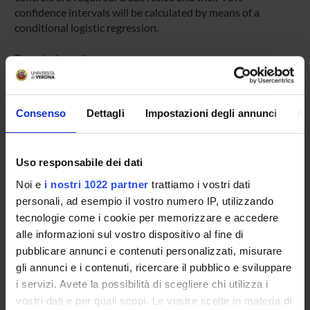
confidence intervals will be calculated by means of a
conditional logistic regression.
Expected results
The study should be able to estimate the risk of liver injury
induced by nimesulide, which despite the recent
restrictions is still widely used in Italy, with a prevalence in
Consenso
Dettagli
Impostazioni degli annunci
In
the general population of about 7%. The results of this
study could strongly affect regulatory decisions within the
National Health Service. In addition the study will provide
Uso responsabile dei dati
estimates of risk for different classes of drugs, whose
hepatotoxicity has recently been highlighted.
Noi e
i nostri 1022 partner
trattiamo i vostri dati
personali, ad esempio il vostro numero IP, utilizzando
tecnologie come i cookie per memorizzare e accedere
ENTI FINANZIATORI:
alle informazioni sul vostro dispositivo al fine di
pubblicare annunci e contenuti personalizzati, misurare
AIFA - Associazione Italiana del Farmaco
gli annunci e i contenuti, ricercare il pubblico e sviluppare
Finanziamento:
assegnato e gestito dal Dipartimento
i servizi. Avete la possibilità di scegliere chi utilizza i
vostri dati e per quali scopi. Le vostre scelte in materia di