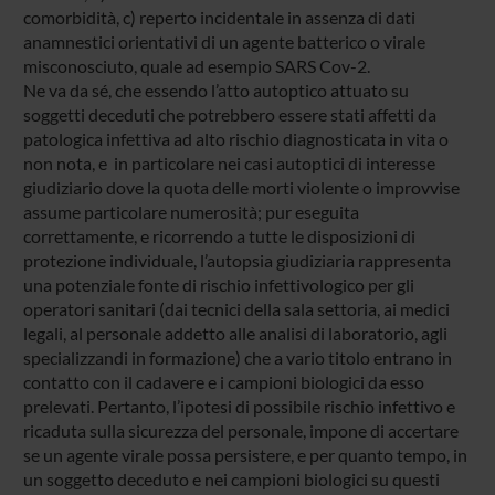
comorbidità, c) reperto incidentale in assenza di dati
anamnestici orientativi di un agente batterico o virale
misconosciuto, quale ad esempio SARS Cov-2.
Ne va da sé, che essendo l’atto autoptico attuato su
soggetti deceduti che potrebbero essere stati affetti da
patologica infettiva ad alto rischio diagnosticata in vita o
non nota, e in particolare nei casi autoptici di interesse
giudiziario dove la quota delle morti violente o improvvise
assume particolare numerosità; pur eseguita
correttamente, e ricorrendo a tutte le disposizioni di
protezione individuale, l’autopsia giudiziaria rappresenta
una potenziale fonte di rischio infettivologico per gli
operatori sanitari (dai tecnici della sala settoria, ai medici
legali, al personale addetto alle analisi di laboratorio, agli
specializzandi in formazione) che a vario titolo entrano in
contatto con il cadavere e i campioni biologici da esso
prelevati. Pertanto, l’ipotesi di possibile rischio infettivo e
ricaduta sulla sicurezza del personale, impone di accertare
se un agente virale possa persistere, e per quanto tempo, in
un soggetto deceduto e nei campioni biologici su questi