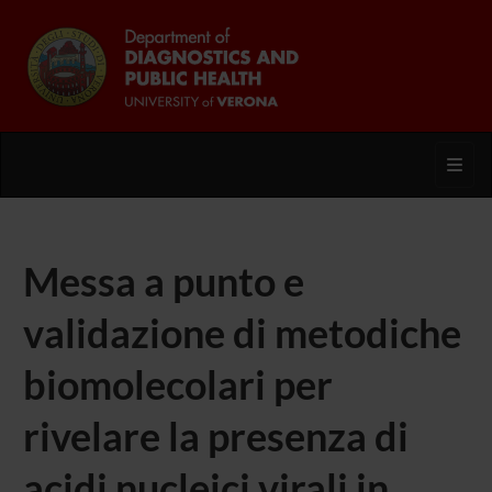
Toggl
Messa a punto e
validazione di metodiche
biomolecolari per
rivelare la presenza di
acidi nucleici virali in