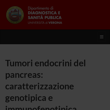
Toggl
Tumori endocrini del
pancreas:
caratterizzazione
genotipica e
immunofenotipica.