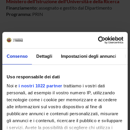
Ministero dell'Istruzione dell'Università e della Ricerca
Finanziamento:
assegnato e gestito dal Dipartimento
Programma:
PRIN
PARTECIPANTI AL PROGETTO
Aldo Scarpa
Consenso
Dettagli
Impostazioni degli annunci
In
Professore ordinario
Giuseppe Zamboni
Uso responsabile dei dati
Noi e
i nostri 1022 partner
trattiamo i vostri dati
SEZIONI
personali, ad esempio il vostro numero IP, utilizzando
tecnologie come i cookie per memorizzare e accedere
Anatomia Patologica
alle informazioni sul vostro dispositivo al fine di
pubblicare annunci e contenuti personalizzati, misurare
gli annunci e i contenuti, ricercare il pubblico e sviluppare
i servizi. Avete la possibilità di scegliere chi utilizza i