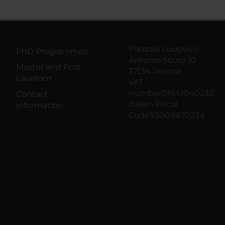
Piazzale Ludovico
PhD Programmes
Antonio Scuro 10
Master and Post
37134 Verona
Lauream
VAT
number01541040232
Contact
Italian Fiscal
information
Code93009870234