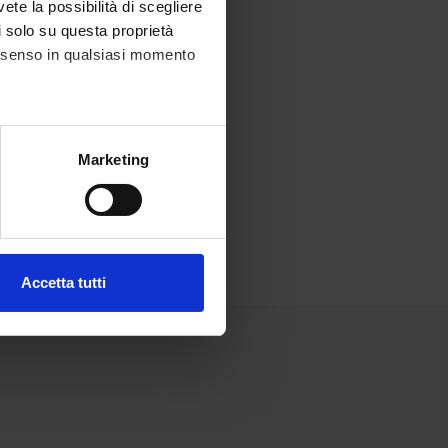
vete la possibilità di scegliere
li solo su questa proprietà
consenso in qualsiasi momento
alche metro,
Marketing
e specifiche (impronte
ezione dettagli
. Puoi
Accetta tutti
l media e per analizzare il
ostri partner che si occupano
azioni che hai fornito loro o