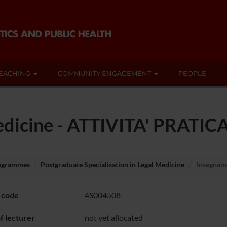
EACHING
COMMUNITY ENGAGEMENT
PEOPLE
edicine - ATTIVITA' PRATIC
rogrammes
Postgraduate Specialisation in Legal Medicine
Insegnam
 code
4S004508
 lecturer
not yet allocated