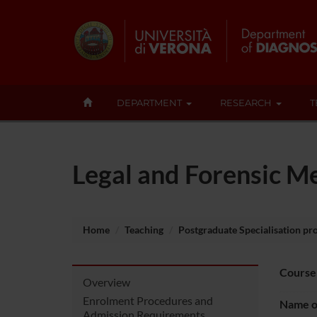
DEPARTMENT
RESEARCH
T
Legal and Forensic M
Home
Teaching
Postgraduate Specialisation p
Course
Overview
Enrolment Procedures and
Name of
Admission Requirements