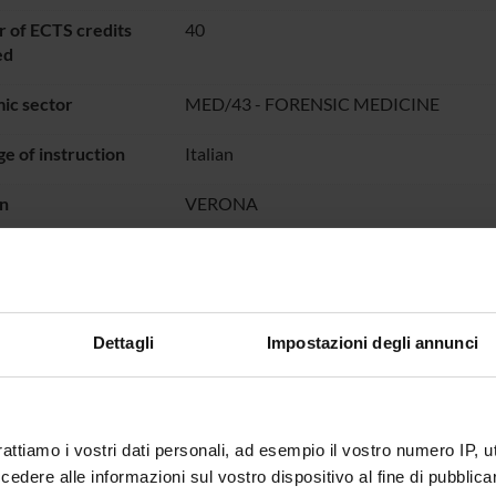
 of ECTS credits
40
ed
ic sector
MED/43 - FORENSIC MEDICINE
e of instruction
Italian
n
VERONA
not yet allocated
 the organization of the course that includes this module, follow t
Dettagli
Impostazioni degli annunci
rattiamo i vostri dati personali, ad esempio il vostro numero IP, 
dere alle informazioni sul vostro dispositivo al fine di pubblica