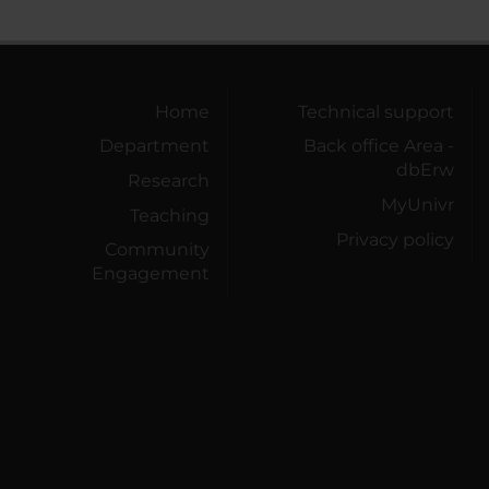
Home
Technical support
Department
Back office Area -
dbErw
Research
MyUnivr
Teaching
Privacy policy
Community
Engagement