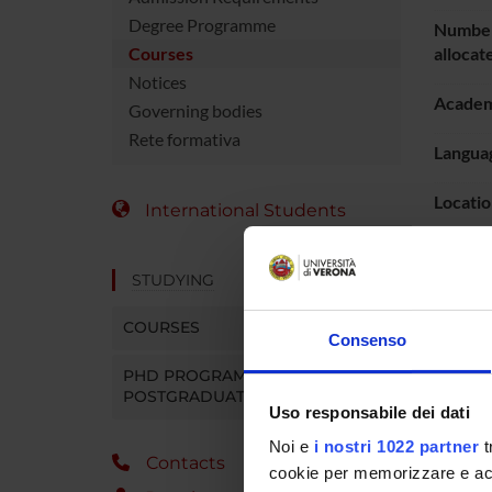
Degree Programme
Number
Courses
allocat
Notices
Academ
Governing bodies
Rete formativa
Languag
Locatio
International Students
Period
STUDYING
To show
COURSES
Consenso
PHD PROGRAMMES AND
POSTGRADUATE TRAINING
Uso responsabile dei dati
Noi e
i nostri 1022 partner
t
Contacts
cookie per memorizzare e acce