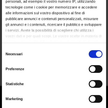
personali, ad esempio il vostro numero IP, utilizzando
Persone
tecnologie come i cookie per memorizzare e accedere
Luoghi
alle informazioni sul vostro dispositivo al fine di
pubblicare annunci e contenuti personalizzati, misurare
Calendario
gli annunci e i contenuti, ricercare il pubblico e sviluppare
i servizi. Avete la possibilità di scegliere chi utilizza i
vostri dati e per quali scopi. Le vostre scelte in materia di
privacy sono applicabili solo su questa proprietà digitale
in cui avete effettuato le vostre scelte. È possibile
Selezione
modificare o revocare il proprio consenso in qualsiasi
Necessari
del
Condividi
momento dalla Dichiarazione sui cookie o facendo clic
consenso
sull'icona di attivazione della privacy.
Preferenze
Con il tuo consenso, vorremmo anche:
raccogliere informazioni sulla tua posizione
Statistiche
geografica, con un'approssimazione di qualche
metro,
Marketing
Identificare il tuo dispositivo, scansionandolo
attivamente alla ricerca di caratteristiche specifiche