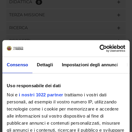
DIDATTICA
0
TERZA MISSIONE
RICERCA
PROGETTI
INCARICHI
Consenso
Dettagli
Impostazioni degli annunci
In
Uso responsabile dei dati
ORGANIZZAZIONE
Noi e
i nostri 1022 partner
trattiamo i vostri dati
GOVERNANCE
personali, ad esempio il vostro numero IP, utilizzando
tecnologie come i cookie per memorizzare e accedere
COMMISSIONI
alle informazioni sul vostro dispositivo al fine di
pubblicare annunci e contenuti personalizzati, misurare
UFFICI E STRUTTURE DI SERVIZIO
gli annunci e i contenuti, ricercare il pubblico e sviluppare