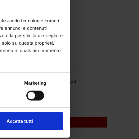
partment
utilizzando tecnologie come i
re annunci e contenuti
vete la possibilità di scegliere
partment
li solo su questa proprietà
consenso in qualsiasi momento
ancesco Fumagalli
Spin-off staff
alche metro,
Marketing
e specifiche (impronte
ncarati
ezione dettagli
. Puoi
Accetta tutti
l media e per analizzare il
ostri partner che si occupano