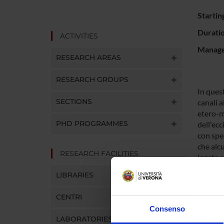
Startin
Durati
ACTIVITIES
Manager
RESEARCH AREAS
RESEARCH GROUPS
In quest
SECTIONS
canali 
etero-me
PHD PROGRAMMES
dell'ecc
con spec
che alc
RESEARCH FACILITIES
legata a
Con que
LIBRARIES
turnover
plastici
CENTRI
immunol
Consenso
LABORATORIES AND