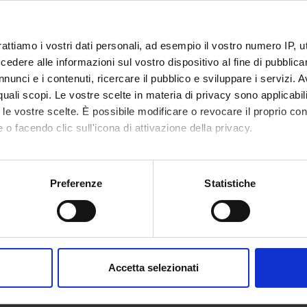
NSORS:
ro della Pubblica
Funds:
assigned and managed by the de
rattiamo i vostri dati personali, ad esempio il vostro numero IP, 
one
dere alle informazioni sul vostro dispositivo al fine di pubblica
nunci e i contenuti, ricercare il pubblico e sviluppare i servizi. A
Funds:
assigned and managed by the de
r quali scopi. Le vostre scelte in materia di privacy sono applicabi
to le vostre scelte. È possibile modificare o revocare il proprio 
 o facendo clic sull'icona di attivazione della privacy.
ECT PARTICIPANTS
mo anche:
Barisone
Guido Fr
oni sulla tua posizione geografica, con un'approssimazione di qu
Preferenze
Statistiche
spositivo, scansionandolo attivamente alla ricerca di caratteristich
Decimo
Associate Professor
Renza Ro
aborati i tuoi dati personali e imposta le tue preferenze nella
s
consenso in qualsiasi momento dalla Dichiarazione sui cookie.
Accetta selezionati
ONS
nalizzare contenuti ed annunci, per fornire funzionalità dei socia
n of Pharmacology
inoltre informazioni sul modo in cui utilizzi il nostro sito con i n