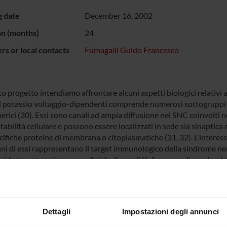
g date
December 16, 2002
on (months)
24
s or local contacts
Fumagalli Guido Francesco
o progetto intendiamo affrontare alcuni aspetti biologici relativi al
al potassio voltaggio-dipendenti comprende numerosi sottogruppi c
rici (30). Essi sono canali ad ampia diffusione nel SNC coinvolti ne
itabilità cellulare e possono essere localizzati in sede sia sinaptica
ifiche proteine di membrana o citoplasmatiche (31, 32). L'interesse
uni di essi rappresentano il target immunologico della sindrome neu
 ridotta espressione superficiale di canali Kv1 a causa di accelerat
sto progetto vogliamo sia approfondire le conoscenze sui meccanism
 di alcuni dei canali Kv1 (in particolare Kv1.1 e Kv1.2) e sul signif
tà sinaptica; inoltre intendiamo realizzare una serie di strumenti u
ogica della sindrome neuromiotonica paraneoplastica.
Dettagli
Impostazioni degli annunci