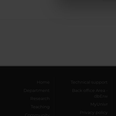
di analisi dei dati web, pubbl
che hanno raccolto dal tuo uti
Home
Technical support
Department
Back office Area -
dbErw
Research
MyUnivr
Teaching
Privacy policy
Community