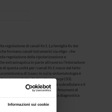
la regolazione di canali Kv1. La famiglia Kv dei
he formano canali tetramerici sia oligo- che
lla regolazione della ripolarizzazione e
 che extrasinaptica in parte attraverso l'interazione
 di questa unità per i canali Kv1 nasce dal fatto
romiotonica di Isaacs in cui la sintomatologia è
o turnover indotto dagli autoanticorpi (33).
i che regolano la localizzazione subcellulare e il
icato funzionale di questi canali nei fenomeni di
tili per una semplificata ed accurata diagnostica
Informazioni sui cookie