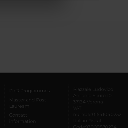
azioni che hai fornito loro o
Piazzale Ludovico
PhD Programmes
Antonio Scuro 10
Master and Post
37134 Verona
Lauream
VAT
number01541040232
Contact
Italian Fiscal
information
Code93009870234