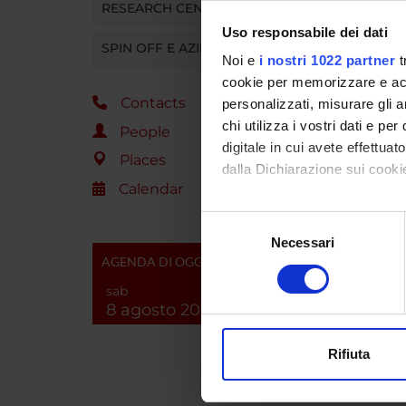
RESEARCH CENTRES
SPO
Uso responsabile dei dati
SPIN OFF E AZIENDE
Ministe
Noi e
i nostri 1022 partner
t
Istruzi
cookie per memorizzare e acce
Contacts
personalizzati, misurare gli an
chi utilizza i vostri dati e pe
People
digitale in cui avete effettua
Places
dalla Dichiarazione sui cookie
Calendar
PROJ
Con il tuo consenso, vorrem
Selezione
Ilaria 
raccogliere informazi
Necessari
del
Identificare il tuo di
AGENDA DI OGGI
consenso
Ilaria 
digitali).
sab
Approfondisci come vengono el
8 agosto 2026
modificare o ritirare il tuo 
Rifiuta
SECTI
Utilizziamo i cookie per perso
Sectio
nostro traffico. Condividiamo 