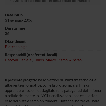
Analisi proteomica del linfoma a cellule del mantello
Data inizio
31 gennaio 2006
Durata (mesi)
36
Dipartimenti
Biotecnologie
Responsabili (o referenti locali)
Cecconi Daniela
,
Chilosi Marco
,
Zamo' Alberto
Il presente progetto ha l’obiettivo di utilizzare tecnologie
altamente informative, come la proteomica, al fine di
apprendere nozioni dettagliate sulla patogenesi del linfoma
a cellule del mantello (MCL), analizzando linee cellulari da
esso derivate e campioni tumorali. Intende inoltre valutare
il possibile utilizzo di terapie innovative a bassa tossicità