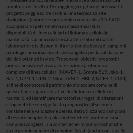
tramite studi in vitro. Per raggiungere gli scopi prefissati, il
progetto poggia su tre cardini: una tecnica ad alta
risoluzione (approccio proteomico con tecnica 2D-PAGE
accoppiata a spettrometria di massa/massa), la
disponibilità di linee cellulari di linfoma a cellule del
mantello (di cui una creata e caratterizzata nel nostro
laboratorio) e la disponibilità di un’ampia banca di campioni
patologici umani sia fissati che congelati per la validazione
dei dati ottenuti in vitro. Tre sono gli obiettivi proposti: il
primo consiste nella caratterizzazione proteomica
completa di linee cellulari (MAVER-1, Granta-519, Jeko-1,
Rec-1, UPN-1, UPN-2, Mino, JVM-2, HBL-2, NCEB-1, L128)
al fine di conoscere il patrimonio molecolare comune di
queste linee, rappresentativo del linfoma a cellule del
mantello, ed identificare marcatori surrogati di alterazioni
citogenetiche con significato prognostico; il secondo
consiste nella validazione dei risultati utilizzando campioni
di tessuto neoplastico, sia con tecniche di proteomica su
campioni congelati, sia con tecniche immunoistochimiche
su un grande numero di campioni fissati (anche con l’ausilio