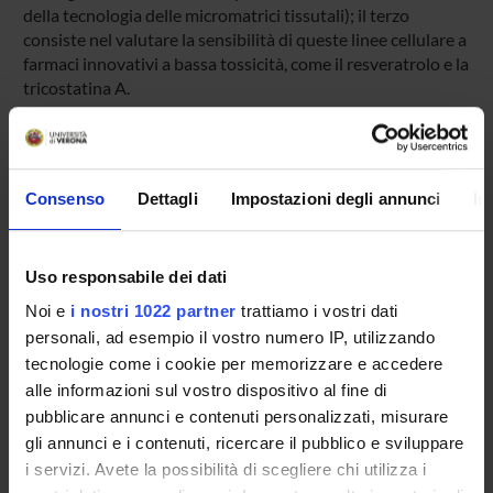
della tecnologia delle micromatrici tissutali); il terzo
consiste nel valutare la sensibilità di queste linee cellulare a
farmaci innovativi a bassa tossicità, come il resveratrolo e la
tricostatina A.
ENTI FINANZIATORI:
Consenso
Dettagli
Impostazioni degli annunci
In
Ateneo
Finanziamento:
assegnato e gestito dal Dipartimento
Programma:
RICATENEO - Finanziamenti d'Ateneo per la
Uso responsabile dei dati
Ricerca Scientifica
Noi e
i nostri 1022 partner
trattiamo i vostri dati
personali, ad esempio il vostro numero IP, utilizzando
tecnologie come i cookie per memorizzare e accedere
alle informazioni sul vostro dispositivo al fine di
PARTECIPANTI AL PROGETTO
pubblicare annunci e contenuti personalizzati, misurare
Daniela Cecconi
gli annunci e i contenuti, ricercare il pubblico e sviluppare
Professore associato
i servizi. Avete la possibilità di scegliere chi utilizza i