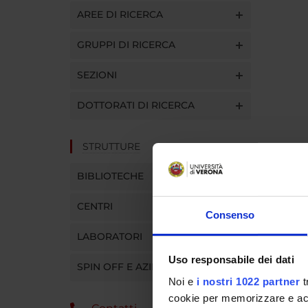
AREE DI RICERCA
GRUPPI DI RICERCA
SEZIONI
DOTTORATI DI RICERCA
STRUTTURE
BIBLIOTECHE
CENTRI
Consenso
LABORATORI
Uso responsabile dei dati
SPIN OFF E AZIENDE
Noi e
i nostri 1022 partner
t
cookie per memorizzare e acce