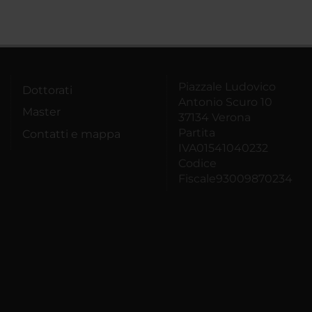
Piazzale Ludovico
Dottorati
Antonio Scuro 10
Master
37134 Verona
Partita
Contatti e mappa
IVA01541040232
Codice
Fiscale93009870234