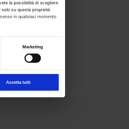
vete la possibilità di scegliere
li solo su questa proprietà
consenso in qualsiasi momento
alche metro,
Marketing
e specifiche (impronte
ezione dettagli
. Puoi
Accetta tutti
l media e per analizzare il
ostri partner che si occupano
azioni che hai fornito loro o