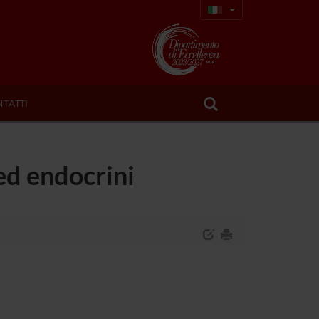
TATTI
ed endocrini