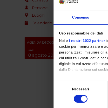
Contatti
Persone
ENTI
Luoghi
Consenso
Ateneo
Calendario
Uso responsabile dei dati
Noi e
i nostri 1022 partner
t
AGENDA DI OGGI
cookie per memorizzare e acce
PART
sab
personalizzati, misurare gli an
8 agosto 2026
chi utilizza i vostri dati e pe
Daniel
digitale in cui avete effettua
dalla Dichiarazione sui cookie
Massim
Con il tuo consenso, vorrem
Selezione
raccogliere informazi
Necessari
del
AREE 
Identificare il tuo di
consenso
digitali).
Analyt
Approfondisci come vengono el