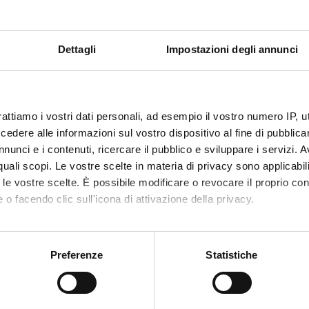
 FINANZIATORI:
Dettagli
Impostazioni degli annunci
Finanziamento:
assegnato e gestito dal 
Programma:
RICATENEO - Finanziamenti d
rattiamo i vostri dati personali, ad esempio il vostro numero IP, 
dere alle informazioni sul vostro dispositivo al fine di pubblica
ECIPANTI AL PROGETTO
nunci e i contenuti, ricercare il pubblico e sviluppare i servizi. A
r quali scopi. Le vostre scelte in materia di privacy sono applicabi
a Cecconi
Professore associato
Marta Pa
to le vostre scelte. È possibile modificare o revocare il proprio 
 o facendo clic sull'icona di attivazione della privacy.
o Donadelli
Professore ordinario
Aldo Sca
mo anche:
oni sulla tua posizione geografica, con un'approssimazione di qu
Preferenze
Statistiche
DI RICERCA COINVOLTE DAL PROGETTO
spositivo, scansionandolo attivamente alla ricerca di caratteristich
ical (DBT)
aborati i tuoi dati personali e imposta le tue preferenze nella
s