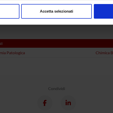
tical (DNBM)
consenso in qualsiasi momento dalla Dichiarazione sui cookie.
emical Research Methods (DBT)
Accetta selezionati
nalizzare contenuti ed annunci, per fornire funzionalità dei socia
emical Research Methods (DSVR)
inoltre informazioni sul modo in cui utilizzi il nostro sito con i n
icità e social media, i quali potrebbero combinarle con altre inform
lizzo dei loro servizi.
NI
ia Patologica
Chimica B
Condividi