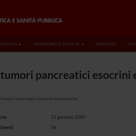
IDATTICA
TERRITORIO E SOCIETÀ
PERSONE
CON
 tumori pancreatici esocrini 
 tumori pancreatici esocrini ed endocrini
izio
31 gennaio 2007
(mesi)
36