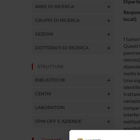
Diparti
AREE DI RICERCA
Respons
locali)
GRUPPI DI RICERCA
SEZIONI
I tumor
Questi 
DOTTORATI DI RICERCA
pancrea
sieroso)
dipende 
STRUTTURE
molto ba
BIBLIOTECHE
Una mig
identif
CENTRI
trattam
variazio
LABORATORI
compara
interfer
SPIN OFF E AZIENDE
metilazi
possibil
molecol