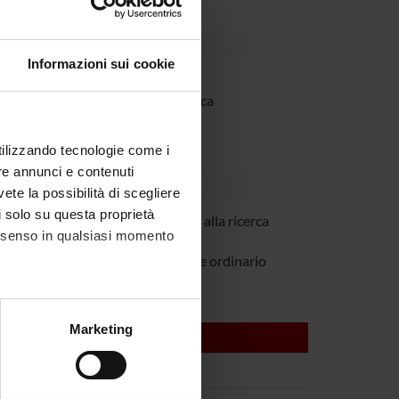
Informazioni sui cookie
Dipartimento
'Ateneo per la Ricerca Scientifica
utilizzando tecnologie come i
re annunci e contenuti
vete la possibilità di scegliere
li solo su questa proprietà
lmieri
Incaricato alla ricerca
consenso in qualsiasi momento
rpa
Professore ordinario
alche metro,
Marketing
e specifiche (impronte
ezione dettagli
. Puoi