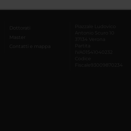
Piazzale Ludovico
Dottorati
Antonio Scuro 10
Master
37134 Verona
Partita
Contatti e mappa
IVA01541040232
Codice
Fiscale93009870234