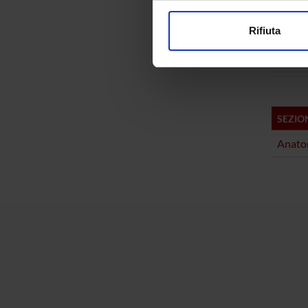
Analy
modificare o ritirare il tuo 
Bioch
Rifiuta
Utilizziamo i cookie per perso
Bioch
nostro traffico. Condividiamo 
di analisi dei dati web, pubbl
che hanno raccolto dal tuo uti
SEZIO
Anatom