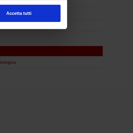
Accetta tutti
l media e per analizzare il
ostri partner che si occupano
azioni che hai fornito loro o
iologica