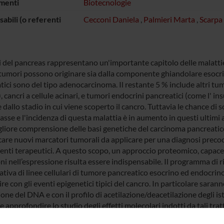
menti
Biotecnologie
abili (o referenti
Cecconi Daniela
,
Palmieri Marta
,
Scarpa
i del pancreas rappresentano un'importante capitolo delle malattie 
tumori possono originare sia dalla componente ghiandolare esocrin
tici sono del tipo adenocarcinoma. Il restante 5 % include altri tu
, cancri a cellule acinari, e tumori endocrini pancreatici (come l' i
dallo stadio in cui viene scoperto il cancro. Tuttavia le chance di
sse e l'incidenza di questa malattia è in aumento in questi ultimi 
liore comprensione delle basi genetiche del carcinoma pancreatico 
icare nuovi marcatori tumorali da applicare per una diagnosi precoc
enti terapeutici. A questo scopo, un approccio proteomico, capace d
ni nell’espressione risulta essere indispensabile. Il programma di r
tiva di linee cellulari di tumore pancreatico esocrino ed endocrin
ire con gli eventi epigenetici tipici del cancro. In particolare saran
one del DNA e con il profilo di acetilazione/deacetilazione degli i
e approfondire lo studio degli effetti molecolari indotti da tali t
ari.