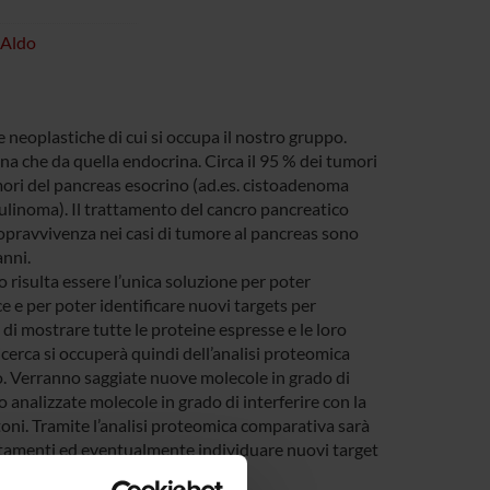
 Aldo
neoplastiche di cui si occupa il nostro gruppo.
a che da quella endocrina. Circa il 95 % dei tumori
mori del pancreas esocrino (ad.es. cistoadenoma
nsulinoma). Il trattamento del cancro pancreatico
 sopravvivenza nei casi di tumore al pancreas sono
anni.
risulta essere l’unica soluzione per poter
e e per poter identificare nuovi targets per
i mostrare tutte le proteine espresse e le loro
icerca si occuperà quindi dell’analisi proteomica
o. Verranno saggiate nuove molecole in grado di
no analizzate molecole in grado di interferire con la
stoni. Tramite l’analisi proteomica comparativa sarà
rattamenti ed eventualmente individuare nuovi target