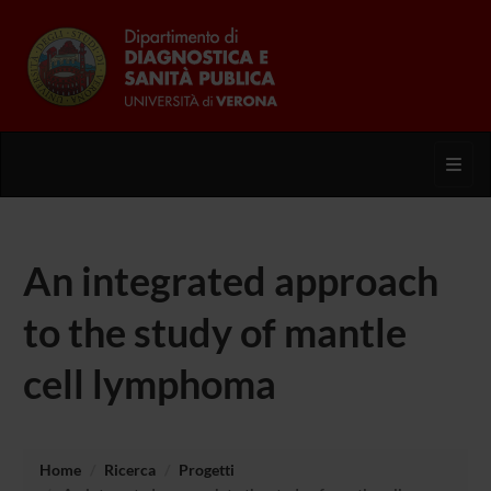
Toggl
An integrated approach
to the study of mantle
cell lymphoma
Home
Ricerca
Progetti