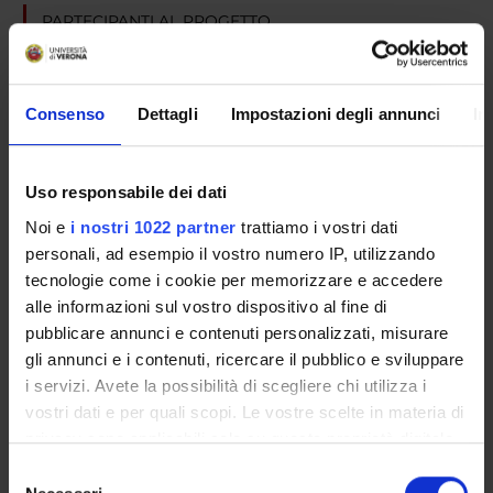
PARTECIPANTI AL PROGETTO
Alberto Zamo'
Consenso
Dettagli
Impostazioni degli annunci
In
SEZIONI
Uso responsabile dei dati
Anatomia Patologica
Noi e
i nostri 1022 partner
trattiamo i vostri dati
personali, ad esempio il vostro numero IP, utilizzando
tecnologie come i cookie per memorizzare e accedere
alle informazioni sul vostro dispositivo al fine di
ATTIVITÀ
pubblicare annunci e contenuti personalizzati, misurare
gli annunci e i contenuti, ricercare il pubblico e sviluppare
AREE DI RICERCA
i servizi. Avete la possibilità di scegliere chi utilizza i
vostri dati e per quali scopi. Le vostre scelte in materia di
GRUPPI DI RICERCA
privacy sono applicabili solo su questa proprietà digitale
in cui avete effettuato le vostre scelte. È possibile
SEZIONI
Selezione
modificare o revocare il proprio consenso in qualsiasi