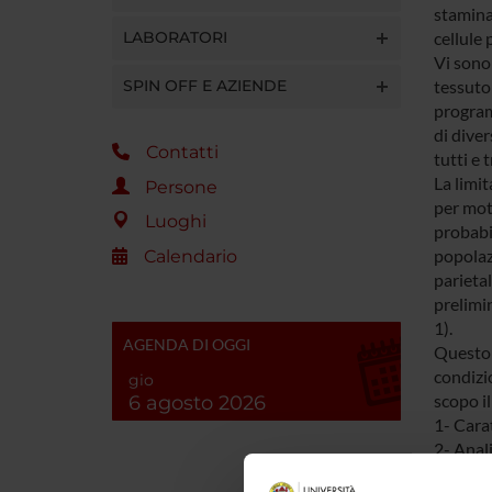
staminal
LABORATORI
cellule
Vi sono 
SPIN OFF E AZIENDE
tessuto 
program
di diver
Contatti
tutti e 
La limit
Persone
per moti
Luoghi
probabi
popolazi
Calendario
parietal
prelimi
1).
AGENDA DI OGGI
Questo p
condizio
gio
scopo il
6 agosto 2026
1- Carat
2- Anali
3- Mess