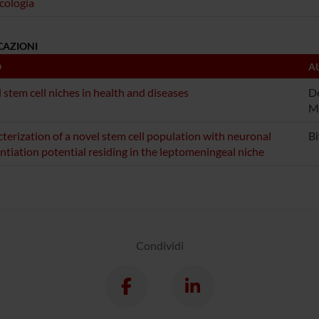
cologia
CAZIONI
O
A
 stem cell niches in health and diseases
De
Ma
terization of a novel stem cell population with neuronal
Bi
entiation potential residing in the leptomeningeal niche
Condividi