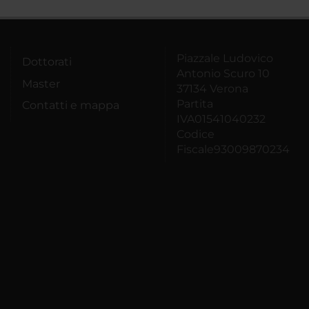
Piazzale Ludovico
Dottorati
Antonio Scuro 10
Master
37134 Verona
Partita
Contatti e mappa
IVA01541040232
Codice
Fiscale93009870234