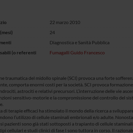
izio
22 marzo 2010
(mesi)
24
menti
Diagnostica e Sanità Pubblica
abili (o referenti
Fumagalli Guido Francesco
one traumatica del midollo spinale (SCI) provoca una forte sofferen
ante, comporta enormi costi per la società. SCI provoca formazione 
drociti, astrociti e relativi precursori. L’interruzione delle vie as
unzioni sensitivo-motorie e la compromissione del controllo del sis
e.
a di terapie efficaci ha stimolato il mondo della ricerca a sviluppar
ono l’utilizzo di cellule staminali embrionali e/o adulte. Nonostan
 pazienti sono già stati sottoposti a trapianto di cellule staminal
 tipi cellulari e studi clinici di fase I sono tuttora in corso. Il razion