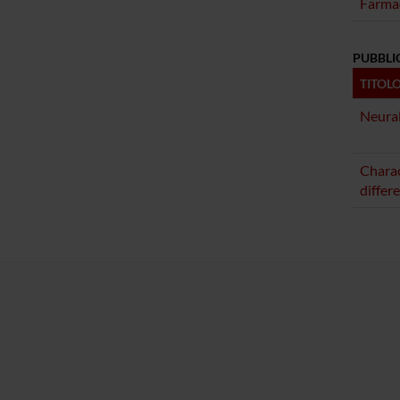
Farma
PUBBLI
TITOL
Neural
Charac
differ