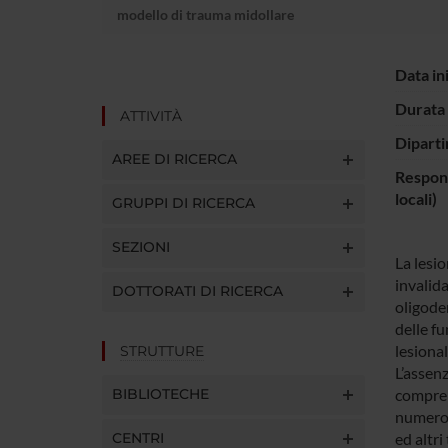
modello di trauma midollare
Data in
Durata 
ATTIVITÀ
Diparti
AREE DI RICERCA
Respons
locali)
GRUPPI DI RICERCA
SEZIONI
La lesi
invalid
DOTTORATI DI RICERCA
oligoden
delle f
lesional
STRUTTURE
L’assenz
BIBLIOTECHE
comprend
numerosi
CENTRI
ed altri