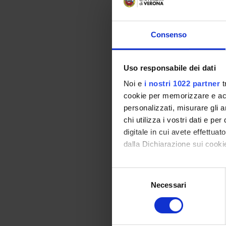
4- Anali
spinale
5- Valut
Consenso
L’attivi
sviluppo
L’attivi
Uso responsabile dei dati
come la 
endogen
Noi e
i nostri 1022 partner
t
L’attivi
cookie per memorizzare e acce
Queste u
personalizzati, misurare gli an
la pote
chi utilizza i vostri dati e pe
Per cond
digitale in cui avete effettua
real-tim
dalla Dichiarazione sui cookie
e sarann
esperien
midollar
Con il tuo consenso, vorrem
Selezione
raccogliere informazi
Necessari
del
Identificare il tuo di
consenso
digitali).
Approfondisci come vengono el
ENTI