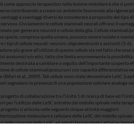
i come approccio terapeutico nella lesione midollare è che si potre
 perse contribuendo a creare un ambiente favorevole alla rigenerazi
vantaggi e svantaggi diversi da considerare a proposito del tipo di 
nervoso. Ovviamente le cellule staminali neurali offrono il vantaggi
mate per generare neuroni e cellule della glia. Cellule staminali/p
se specie, compresa quella umana, possono essere isolate e mantenut
tre i tipi di cellule neurali: neuroni, oligodendrociti e astrociti (3-6).
azione più grave all’utilizzo di queste cellule sta nel fatto che esse 
vi anatomici e/o etici, fatto che limita enormemente la possibilità 
lmente destinata a cambiare a seguito dell’importante scoperta eff
one di cellule staminali/precursori con capacità differenziativa ne
e (Bifari et al., 2009). Tali cellule sono state denominate LeSC (L
nari segnalano la presenza di una popolazione cellulare analoga nel
rogetto di collaborazione tra l’Unità 1 di ricerca di base ed l’Unità 
ni per l’utilizzo delle LeSC estratte dal midollo spinale nella terap
 progetto si articola nelle seguenti cinque attività maggiori:
terizzazione molecolare e cellulare delle LeSC del midollo spinale e
si delle risposte delle LeSC ad agenti farmacologici attivi su import
a a punto di un modello sperimentale di lesione midollare