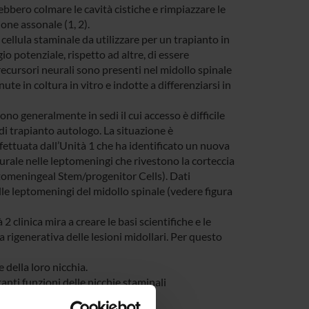
bbero colmare le cavità cistiche e rimpiazzare le
one assonale (1, 2).
cellula staminale da utilizzare per un trapianto in
o potenziale, rispetto ad altre, di essere
recursori neurali sono presenti nel midollo spinale
e in coltura in vitro e indotte a differenziarsi in
sono generalmente in sedi il cui accesso è difficile
di trapianto autologo. La situazione è
ettuata dall’Unità 1 che ha identificato un nuova
urale nelle leptomeningi che rivestono la corteccia
eptomeningeal Stem/progenitor Cells). Dati
le leptomeningi del midollo spinale (vedere figura
2 clinica mira a creare le basi scientifiche e le
ia rigenerativa delle lesioni midollari. Per questo
 della loro nicchia.
anti funzioni delle nicchie staminali