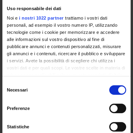
Uso responsabile dei dati
Link
Noi e
i nostri 1022 partner
trattiamo i vostri dati
personali, ad esempio il vostro numero IP, utilizzando
tecnologie come i cookie per memorizzare e accedere
alle informazioni sul vostro dispositivo al fine di
pubblicare annunci e contenuti personalizzati, misurare
SEARCH
gli annunci e i contenuti, ricercare il pubblico e sviluppare
i servizi. Avete la possibilità di scegliere chi utilizza i
Search by key words.
vostri dati e per quali scopi. Le vostre scelte in materia di
The search will find the first 100 items relevant
privacy sono applicabili solo su questa proprietà digitale
to the key word(s).
in cui avete effettuato le vostre scelte. È possibile
Selezione
The search results will show people,
modificare o revocare il proprio consenso in qualsiasi
Necessari
del
publications, research projects and skills within
momento dalla Dichiarazione sui cookie o facendo clic
consenso
the Department.
sull'icona di attivazione della privacy.
Preferenze
Con il tuo consenso, vorremmo anche:
Search in the whole University Site
raccogliere informazioni sulla tua posizione
Statistiche
Search pages of the department Diagnostics