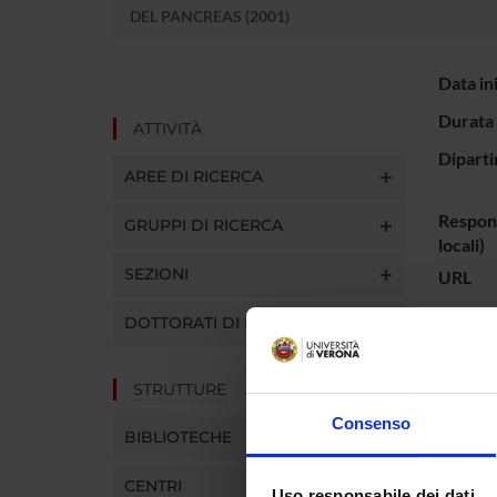
DEL PANCREAS (2001)
Data in
Durata 
ATTIVITÀ
Diparti
AREE DI RICERCA
Respons
GRUPPI DI RICERCA
locali)
SEZIONI
URL
DOTTORATI DI RICERCA
ENTI
STRUTTURE
Consenso
Ministe
BIBLIOTECHE
dell'Un
Ricerc
CENTRI
Uso responsabile dei dati