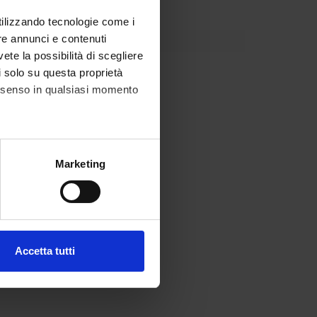
utilizzando tecnologie come i
re annunci e contenuti
vete la possibilità di scegliere
mbello
li solo su questa proprietà
consenso in qualsiasi momento
alche metro,
Marketing
e specifiche (impronte
ezione dettagli
. Puoi
Accetta tutti
l media e per analizzare il
ostri partner che si occupano
azioni che hai fornito loro o