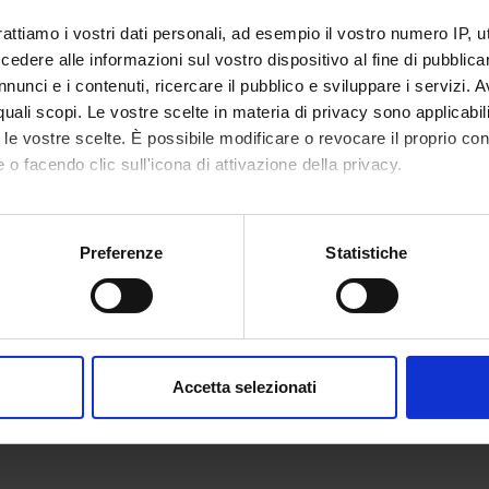
rattiamo i vostri dati personali, ad esempio il vostro numero IP, 
dere alle informazioni sul vostro dispositivo al fine di pubblica
ECIPANTI AL PROGETTO
nunci e i contenuti, ricercare il pubblico e sviluppare i servizi. A
 Bassi
Aldo Mo
r quali scopi. Le vostre scelte in materia di privacy sono applicabi
to le vostre scelte. È possibile modificare o revocare il proprio 
o Falconi
 o facendo clic sull'icona di attivazione della privacy.
mo anche:
oni sulla tua posizione geografica, con un'approssimazione di qu
Preferenze
Statistiche
spositivo, scansionandolo attivamente alla ricerca di caratteristich
aborati i tuoi dati personali e imposta le tue preferenze nella
s
consenso in qualsiasi momento dalla Dichiarazione sui cookie.
Accetta selezionati
nalizzare contenuti ed annunci, per fornire funzionalità dei socia
inoltre informazioni sul modo in cui utilizzi il nostro sito con i n
icità e social media, i quali potrebbero combinarle con altre inform
lizzo dei loro servizi.