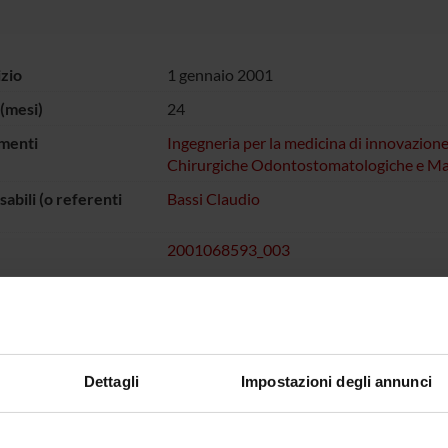
izio
1 gennaio 2001
(mesi)
24
menti
Ingegneria per la medicina di innovazion
Chirurgiche Odontostomatologiche e Mat
abili (o referenti
Bassi Claudio
2001068593_003
 FINANZIATORI:
Dettagli
Impostazioni degli annunci
ro dell'Istruzione
Finanziamento:
assegnato e gestito dal 
iversità e della
Programma:
COFIN - Progetti di Ricerca 
a