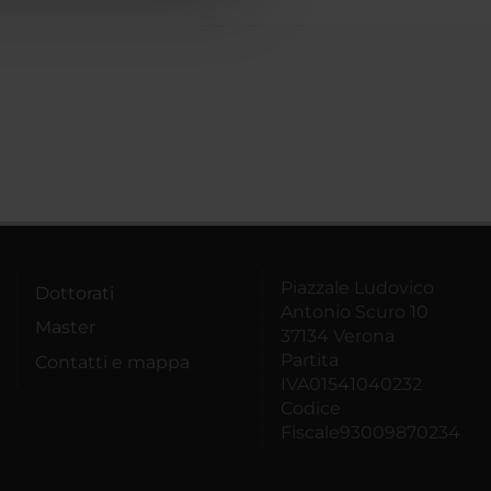
Piazzale Ludovico
Dottorati
Antonio Scuro 10
Master
37134 Verona
Partita
Contatti e mappa
IVA01541040232
Codice
Fiscale93009870234