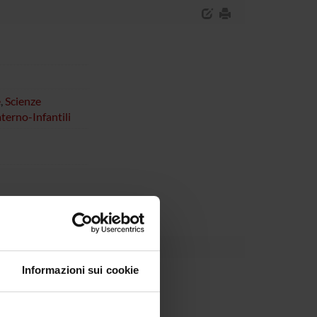
e
,
Scienze
erno-Infantili
Informazioni sui cookie
Dipartimento
di Interesse Nazionale