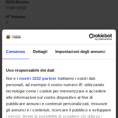
ISSN Rivista:
1568-0150
N° Volume:
7
Intervallo pagine:
269-288
Parole chiave:
Consenso
Dettagli
Impostazioni degli annunci
In
schizophrenia; "nicotinic receptors"; "drug discovery";
cognition; attention
Id prodotto:
Uso responsabile dei dati
36790
Noi e
i nostri 1022 partner
trattiamo i vostri dati
Handle IRIS:
personali, ad esempio il vostro numero IP, utilizzando
11562/314792
tecnologie come i cookie per memorizzare e accedere
depositato il:
alle informazioni sul vostro dispositivo al fine di
19 febbraio 2008
pubblicare annunci e contenuti personalizzati, misurare
gli annunci e i contenuti, ricercare il pubblico e sviluppare
ultima modifica:
3 novembre 2022
i servizi. Avete la possibilità di scegliere chi utilizza i